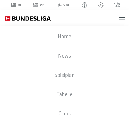
2BL
BL
VBL
MALEK
Home
EL MALA
19
News
Spielplan
ANGRIFF
Tabelle
1. FC KÖLN
STATISTIK SAISON 2026/2027
TORE
MITSPIELER
Clubs