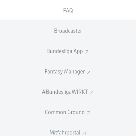
GEW.
GEW.
FAQ
ZWEIKÄMPFE
KOPFDUELLE
0
0
Broadcaster
Begangene Fouls
0
Bundesliga App
Gelbe Karten
0
Einsätze
0
Fantasy Manager
Sprints
0
#BundesligaWIRKT
Intensive Läufe
0
Common Ground
Laufdistanz (km)
0
Speed (km/h)
0
Mitfahrportal