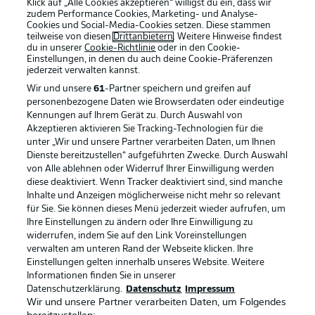
Klick auf „Alle Cookies akzeptieren“ willigst du ein, dass wir
zudem Performance Cookies, Marketing- und Analyse-
Cookies und Social-Media-Cookies setzen. Diese stammen
teilweise von diesen
Drittanbietern
. Weitere Hinweise findest
du in unserer
Cookie-Richtlinie
oder in den Cookie-
Einstellungen, in denen du auch deine Cookie-Präferenzen
jederzeit
verwalten kannst.
Wir und unsere
61
-Partner speichern und greifen auf
personenbezogene Daten wie Browserdaten oder eindeutige
Kennungen auf Ihrem Gerät zu. Durch Auswahl von
Akzeptieren aktivieren Sie Tracking-Technologien für die
unter „Wir und unsere Partner verarbeiten Daten, um Ihnen
Dienste bereitzustellen“ aufgeführten Zwecke. Durch Auswahl
Rechtliche Hinweise
Voreinstellungen verwalten
von Alle ablehnen oder Widerruf Ihrer Einwilligung werden
diese deaktiviert. Wenn Tracker deaktiviert sind, sind manche
Datenschutz
Nutzungsbedingungen
Inhalte und Anzeigen möglicherweise nicht mehr so relevant
Broadcaster
Kontakt
für Sie. Sie können dieses Menü jederzeit wieder aufrufen, um
Ihre Einstellungen zu ändern oder Ihre Einwilligung zu
Jobs
Impressum
widerrufen, indem Sie auf den Link Voreinstellungen
verwalten am unteren Rand der Webseite klicken. Ihre
Partner
Spieler
Einstellungen gelten innerhalb unseres Website. Weitere
Liveticker
AGB
Informationen finden Sie in unserer
Datenschutzerklärung.
Datenschutz
Impressum
Wir und unsere Partner verarbeiten Daten, um Folgendes