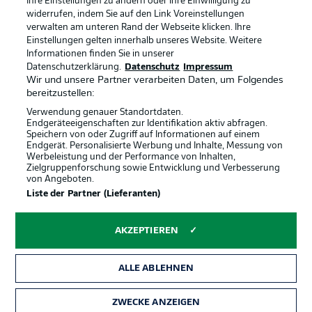
Ihre Einstellungen zu ändern oder Ihre Einwilligung zu
widerrufen, indem Sie auf den Link Voreinstellungen
verwalten am unteren Rand der Webseite klicken. Ihre
Einstellungen gelten innerhalb unseres Website. Weitere
Informationen finden Sie in unserer
Rechtliche Hinweise
Voreinstellungen verwalten
Datenschutzerklärung.
Datenschutz
Impressum
Datenschutz
Nutzungsbedingungen
Wir und unsere Partner verarbeiten Daten, um Folgendes
bereitzustellen:
Broadcaster
Kontakt
Verwendung genauer Standortdaten.
Jobs
Impressum
Endgeräteeigenschaften zur Identifikation aktiv abfragen.
Speichern von oder Zugriff auf Informationen auf einem
Partner
Spieler
Endgerät. Personalisierte Werbung und Inhalte, Messung von
Werbeleistung und der Performance von Inhalten,
Liveticker
AGB
Zielgruppenforschung sowie Entwicklung und Verbesserung
von Angeboten.
Liste der Partner (Lieferanten)
AKZEPTIEREN
ALLE ABLEHNEN
ZWECKE ANZEIGEN
© 2026 Bundesliga-Gruppe GmbH