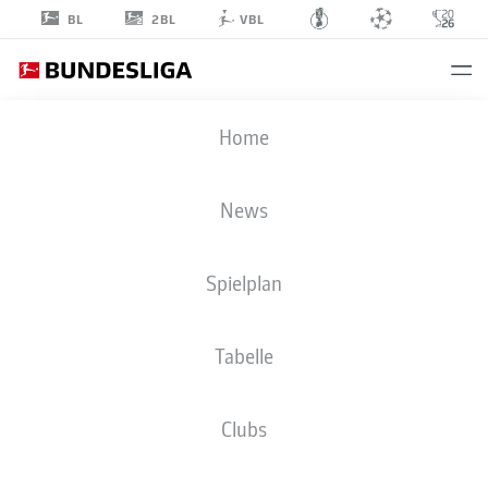
2BL
BL
VBL
JULIAN
Home
SCHUSTER
News
Spielplan
Tabelle
SPORT-CLUB FREIBURG
Clubs