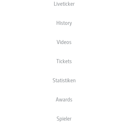
Liveticker
NATIONALITÄT
15.04.1985
GRÖSSE
DEU
41 JAHRE
189 CM
History
Wettbewerb
Videos
Bundesliga
Saison
Tickets
2026/2027
Statistiken
NEWS
Awards
Spieler