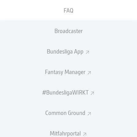
FAQ
GEW.
GEW.
ZWEIKÄMPFE
KOPFDUELLE
0
0
Broadcaster
Begangene Fouls
0
Bundesliga App
Gelbe Karten
0
Fantasy Manager
Einsätze
0
Sprints
0
#BundesligaWIRKT
Intensive Läufe
0
Common Ground
Laufdistanz (km)
0
Mitfahrportal
Speed (km/h)
0