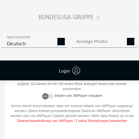
Flanken
0
BUNDESLIGA-GRUPPE
NOCH MEHR BUNDESLIGA
APP STORE
GOOGLE PLAY
IN DER APP!
Sprachauswahl
Anzeige Modus
Deutsch
Empfohlener redaktioneller Inhalt von
JWPlayer
Login
An dieser Stelle findest du einen externen Inhalt von
JWPlayer
, der den Artikel
ergänzt. Du kannst ihn dir mit einem Klick anzeigen lassen und wieder
ausblenden.
Inhalte von
JWPlayer
erlauben
Ich bin damit einverstanden, dass mir externe Inhalte von
JWPlayer
angezeigt
werden. Damit können personenbezogene Daten an
JWPlayer
übermittelt
werden und von
JWPlayer
Cookies gesetzt werden. Mehr dazu findest du in der
Datenschutzerklärung von
JWPlayer
|
Cookie-Einstellungen bearbeiten