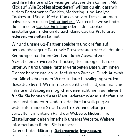
und ihre Inhalte und Services genutzt werden können. Mit
Klick auf „Alle Cookies akzeptieren“ willigst du ein, dass wir
zudem Performance Cookies, Marketing- und Analyse-
Cookies und Social-Media-Cookies setzen. Diese stammen
teilweise von diesen
Drittanbietern
. Weitere Hinweise findest
du in unserer
Cookie-Richtlinie
oder in den Cookie-
Einstellungen, in denen du auch deine Cookie-Präferenzen
jederzeit
verwalten kannst.
Wir und unsere
61
-Partner speichern und greifen auf
personenbezogene Daten wie Browserdaten oder eindeutige
Kennungen auf Ihrem Gerät zu. Durch Auswahl von
Akzeptieren aktivieren Sie Tracking-Technologien für die
unter „Wir und unsere Partner verarbeiten Daten, um Ihnen
Dienste bereitzustellen“ aufgeführten Zwecke. Durch Auswahl
Rechtliche Hinweise
Voreinstellungen verwalten
von Alle ablehnen oder Widerruf Ihrer Einwilligung werden
diese deaktiviert. Wenn Tracker deaktiviert sind, sind manche
Datenschutz
Nutzungsbedingungen
Inhalte und Anzeigen möglicherweise nicht mehr so relevant
Broadcaster
Kontakt
für Sie. Sie können dieses Menü jederzeit wieder aufrufen, um
Ihre Einstellungen zu ändern oder Ihre Einwilligung zu
Jobs
Impressum
widerrufen, indem Sie auf den Link Voreinstellungen
verwalten am unteren Rand der Webseite klicken. Ihre
Partner
Spieler
Einstellungen gelten innerhalb unseres Website. Weitere
Liveticker
AGB
Informationen finden Sie in unserer
Datenschutzerklärung.
Datenschutz
Impressum