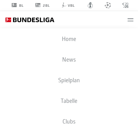
2BL
BL
VBL
FABIO
Home
BALDÉ
45
News
Spielplan
ANGRIFF
Tabelle
HAMBURGER SV
STATISTIK SAISON 2026/2027
TORE
MITSPIELER
Clubs