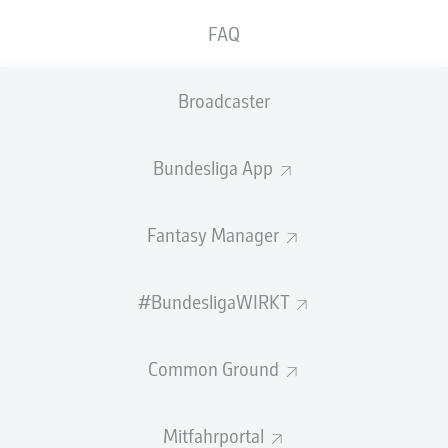
FAQ
GEW.
GEW.
ZWEIKÄMPFE
KOPFDUELLE
0
0
Broadcaster
Begangene Fouls
0
Bundesliga App
Gelbe Karten
0
Fantasy Manager
Einsätze
0
Sprints
0
#BundesligaWIRKT
Intensive Läufe
0
Common Ground
Laufdistanz (km)
0
Mitfahrportal
Speed (km/h)
0