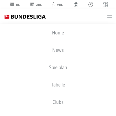
2BL
BL
VBL
DOMINIK
Home
MARTINOVIĆ
27
News
Spielplan
ANGRIFF
Tabelle
ROT-WEISS ESSEN
STATISTIK SAISON 2025/2026
TORE
Clubs