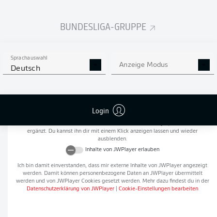
Flanken
0
BUNDESLIGA-GRUPPE
NOCH MEHR BUNDESLIGA
APP STORE
GOOGLE PLAY
IN DER APP!
Sprachauswahl
Anzeige Modus
Deutsch
Empfohlener redaktioneller Inhalt von
JWPlayer
Login
An dieser Stelle findest du einen externen Inhalt von
JWPlayer
, der den Artikel
ergänzt. Du kannst ihn dir mit einem Klick anzeigen lassen und wieder
ausblenden.
Inhalte von
JWPlayer
erlauben
Ich bin damit einverstanden, dass mir externe Inhalte von
JWPlayer
angezeigt
werden. Damit können personenbezogene Daten an
JWPlayer
übermittelt
werden und von
JWPlayer
Cookies gesetzt werden. Mehr dazu findest du in der
Datenschutzerklärung von
JWPlayer
|
Cookie-Einstellungen bearbeiten