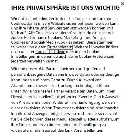
IHRE PRIVATSPHÄRE IST UNS WICHTIG
Wir nutzen unbedingt erforderliche Cookies und funktionale
Cookies, damit unsere Website sicher betrieben werden kann
und ihre Inhalte und Services genutzt werden können. Mit
Klick auf „Alle Cookies akzeptieren“ willigst du ein, dass wir
zudem Performance Cookies, Marketing- und Analyse-
Cookies und Social-Media-Cookies setzen. Diese stammen
teilweise von diesen
Drittanbietern
. Weitere Hinweise findest
du in unserer
Cookie-Richtlinie
oder in den Cookie-
Einstellungen, in denen du auch deine Cookie-Präferenzen
jederzeit
verwalten kannst.
Wir und unsere
61
-Partner speichern und greifen auf
personenbezogene Daten wie Browserdaten oder eindeutige
Kennungen auf Ihrem Gerät zu. Durch Auswahl von
Akzeptieren aktivieren Sie Tracking-Technologien für die
unter „Wir und unsere Partner verarbeiten Daten, um Ihnen
Dienste bereitzustellen“ aufgeführten Zwecke. Durch Auswahl
Rechtliche Hinweise
Voreinstellungen verwalten
von Alle ablehnen oder Widerruf Ihrer Einwilligung werden
diese deaktiviert. Wenn Tracker deaktiviert sind, sind manche
Datenschutz
Nutzungsbedingungen
Inhalte und Anzeigen möglicherweise nicht mehr so relevant
Broadcaster
Kontakt
für Sie. Sie können dieses Menü jederzeit wieder aufrufen, um
Ihre Einstellungen zu ändern oder Ihre Einwilligung zu
Jobs
Impressum
widerrufen, indem Sie auf den Link Voreinstellungen