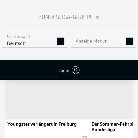
Flanken
0
BUNDESLIGA-GRUPPE
NOCH MEHR BUNDESLIGA
APP STORE
GOOGLE PLAY
IN DER APP!
Sprachauswahl
Anzeige Modus
Deutsch
NEWS
Login
Youngster verlängert in Freiburg
Der Sommer-Fahrplan
Bundesliga