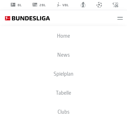
2BL
BL
VBL
BRUNO
Home
OGBUS
43
News
Spielplan
VERTEIDIGUNG
Tabelle
SPORT-CLUB FREIBURG
STATISTIK SAISON 2026/2027
TORE
MITSPIELER
Clubs