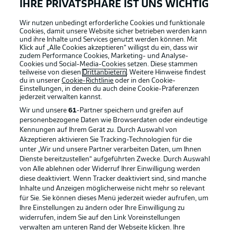
IHRE PRIVATSPHÄRE IST UNS WICHTIG
Wir nutzen unbedingt erforderliche Cookies und funktionale
Cookies, damit unsere Website sicher betrieben werden kann
und ihre Inhalte und Services genutzt werden können. Mit
Klick auf „Alle Cookies akzeptieren“ willigst du ein, dass wir
zudem Performance Cookies, Marketing- und Analyse-
Cookies und Social-Media-Cookies setzen. Diese stammen
teilweise von diesen
Drittanbietern
. Weitere Hinweise findest
du in unserer
Cookie-Richtlinie
oder in den Cookie-
Einstellungen, in denen du auch deine Cookie-Präferenzen
jederzeit
verwalten kannst.
Wir und unsere
61
-Partner speichern und greifen auf
personenbezogene Daten wie Browserdaten oder eindeutige
Kennungen auf Ihrem Gerät zu. Durch Auswahl von
Akzeptieren aktivieren Sie Tracking-Technologien für die
unter „Wir und unsere Partner verarbeiten Daten, um Ihnen
Dienste bereitzustellen“ aufgeführten Zwecke. Durch Auswahl
Rechtliche Hinweise
Voreinstellungen verwalten
von Alle ablehnen oder Widerruf Ihrer Einwilligung werden
diese deaktiviert. Wenn Tracker deaktiviert sind, sind manche
Datenschutz
Nutzungsbedingungen
Inhalte und Anzeigen möglicherweise nicht mehr so relevant
Broadcaster
Kontakt
für Sie. Sie können dieses Menü jederzeit wieder aufrufen, um
Ihre Einstellungen zu ändern oder Ihre Einwilligung zu
Jobs
Impressum
widerrufen, indem Sie auf den Link Voreinstellungen
verwalten am unteren Rand der Webseite klicken. Ihre
Partner
Spieler