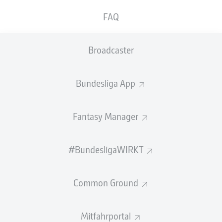
FAQ
GEW.
GEW.
ZWEIKÄMPFE
KOPFDUELLE
0
0
Broadcaster
Begangene Fouls
0
Bundesliga App
Gelbe Karten
0
Fantasy Manager
Einsätze
0
Sprints
0
#BundesligaWIRKT
Intensive Läufe
0
Common Ground
Laufdistanz (km)
0
Mitfahrportal
Speed (km/h)
0