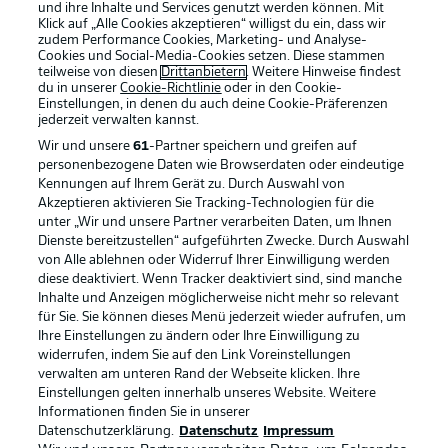
und ihre Inhalte und Services genutzt werden können. Mit
Klick auf „Alle Cookies akzeptieren“ willigst du ein, dass wir
zudem Performance Cookies, Marketing- und Analyse-
Cookies und Social-Media-Cookies setzen. Diese stammen
teilweise von diesen
Drittanbietern
. Weitere Hinweise findest
du in unserer
Cookie-Richtlinie
oder in den Cookie-
Einstellungen, in denen du auch deine Cookie-Präferenzen
jederzeit
verwalten kannst.
Wir und unsere
61
-Partner speichern und greifen auf
personenbezogene Daten wie Browserdaten oder eindeutige
Kennungen auf Ihrem Gerät zu. Durch Auswahl von
Akzeptieren aktivieren Sie Tracking-Technologien für die
unter „Wir und unsere Partner verarbeiten Daten, um Ihnen
Dienste bereitzustellen“ aufgeführten Zwecke. Durch Auswahl
Rechtliche Hinweise
Voreinstellungen verwalten
von Alle ablehnen oder Widerruf Ihrer Einwilligung werden
diese deaktiviert. Wenn Tracker deaktiviert sind, sind manche
Datenschutz
Nutzungsbedingungen
Inhalte und Anzeigen möglicherweise nicht mehr so relevant
Broadcaster
Kontakt
für Sie. Sie können dieses Menü jederzeit wieder aufrufen, um
Ihre Einstellungen zu ändern oder Ihre Einwilligung zu
Jobs
Impressum
widerrufen, indem Sie auf den Link Voreinstellungen
verwalten am unteren Rand der Webseite klicken. Ihre
Partner
Spieler
Einstellungen gelten innerhalb unseres Website. Weitere
Liveticker
AGB
Informationen finden Sie in unserer
Datenschutzerklärung.
Datenschutz
Impressum