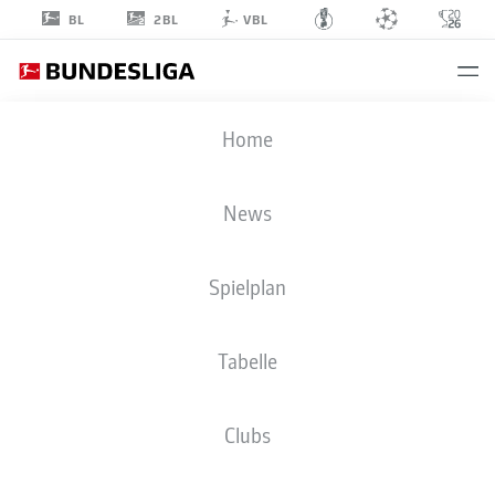
2BL
BL
VBL
AYODELE
Home
THOMAS
21
News
Spielplan
ANGRIFF
Tabelle
RB LEIPZIG
STATISTIK SAISON 2026/2027
TORE
MITSPIELER
Clubs