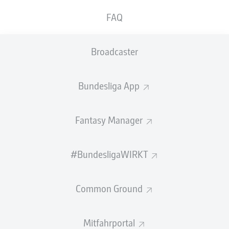
FAQ
GEW.
GEW.
ZWEIKÄMPFE
KOPFDUELLE
0
0
Broadcaster
Begangene Fouls
0
Bundesliga App
Gelbe Karten
0
Fantasy Manager
Einsätze
0
Sprints
0
#BundesligaWIRKT
Intensive Läufe
0
Common Ground
Laufdistanz (km)
0
Mitfahrportal
Speed (km/h)
0