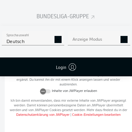
Flanken
0
BUNDESLIGA-GRUPPE
NOCH MEHR BUNDESLIGA
APP STORE
GOOGLE PLAY
IN DER APP!
Sprachauswahl
Anzeige Modus
Deutsch
Empfohlener redaktioneller Inhalt von
JWPlayer
Login
An dieser Stelle findest du einen externen Inhalt von
JWPlayer
, der den Artikel
ergänzt. Du kannst ihn dir mit einem Klick anzeigen lassen und wieder
ausblenden.
Inhalte von
JWPlayer
erlauben
Ich bin damit einverstanden, dass mir externe Inhalte von
JWPlayer
angezeigt
werden. Damit können personenbezogene Daten an
JWPlayer
übermittelt
werden und von
JWPlayer
Cookies gesetzt werden. Mehr dazu findest du in der
Datenschutzerklärung von
JWPlayer
|
Cookie-Einstellungen bearbeiten