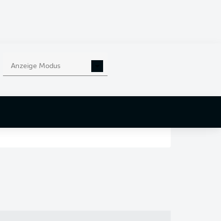
en
nd
Anzeige Modus
r