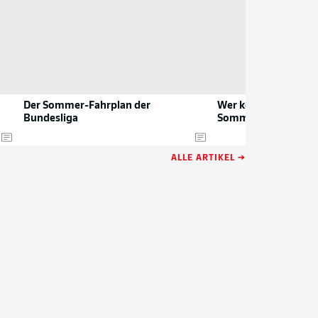
Der Sommer-Fahrplan der
Wer kommt und wer 
Bundesliga
Sommer-Transfers!
ALLE ARTIKEL →