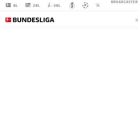
BROADCASTER
2BL
BL
VBL
ANDRIK
MARKGRAF
3
VERTEIDIGUNG
1. FC UNION BERLIN
STATISTIK SAISON 2026/2027
TORE
MITS