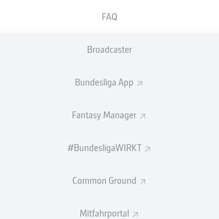
0
Gelbe Karten
FAQ
Einsätze
Broadcaster
Sprints
Intensive Läufe
Bundesliga App
Laufdistanz (km)
Fantasy Manager
Speed (km/h)
#BundesligaWIRKT
Flanken
NOCH MEHR BUNDESLIGA IN 
Common Ground
Mitfahrportal
Empfohlener redaktioneller Inhalt von
JWPlayer