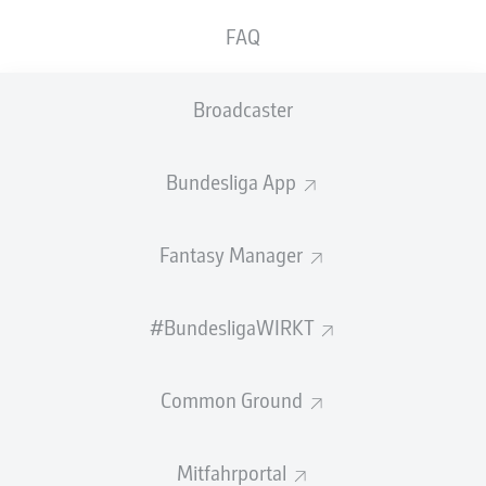
FAQ
SCHÜSSE
0
0
neben das Tor
neben das Tor
Broadcaster
0
0
auf das Tor
auf das Tor
Bundesliga App
Fantasy Manager
LAUFDISTANZ (KM)
#BundesligaWIRKT
BALLBESITZ (%)
Common Ground
Mitfahrportal