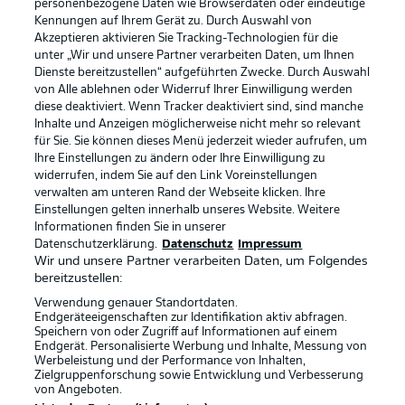
personenbezogene Daten wie Browserdaten oder eindeutige
Kennungen auf Ihrem Gerät zu. Durch Auswahl von
Akzeptieren aktivieren Sie Tracking-Technologien für die
unter „Wir und unsere Partner verarbeiten Daten, um Ihnen
Dienste bereitzustellen“ aufgeführten Zwecke. Durch Auswahl
Rechtliche Hinweise
Voreinstellungen verwalten
von Alle ablehnen oder Widerruf Ihrer Einwilligung werden
diese deaktiviert. Wenn Tracker deaktiviert sind, sind manche
Datenschutz
Nutzungsbedingungen
Inhalte und Anzeigen möglicherweise nicht mehr so relevant
Broadcaster
Kontakt
für Sie. Sie können dieses Menü jederzeit wieder aufrufen, um
Ihre Einstellungen zu ändern oder Ihre Einwilligung zu
Jobs
Impressum
widerrufen, indem Sie auf den Link Voreinstellungen
verwalten am unteren Rand der Webseite klicken. Ihre
Partner
Spieler
Einstellungen gelten innerhalb unseres Website. Weitere
Liveticker
AGB
Informationen finden Sie in unserer
Datenschutzerklärung.
Datenschutz
Impressum
Wir und unsere Partner verarbeiten Daten, um Folgendes
bereitzustellen:
Verwendung genauer Standortdaten.
Endgeräteeigenschaften zur Identifikation aktiv abfragen.
Speichern von oder Zugriff auf Informationen auf einem
Endgerät. Personalisierte Werbung und Inhalte, Messung von
Werbeleistung und der Performance von Inhalten,
Zielgruppenforschung sowie Entwicklung und Verbesserung
von Angeboten.