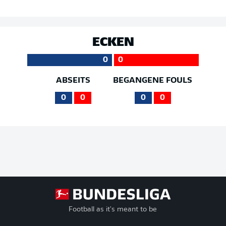
ECKEN
0
0
ABSEITS
BEGANGENE FOULS
0
0
0
0
Football as it's meant to be