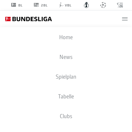
2BL
BL
VBL
DFB POKAL
Home
RUNDE 1
WMA
-
FCK
News
Spielplan
MANNHEIM
KAISERSLAUTERN
Tabelle
LIVE
AUFSTELLUNGEN
STATISTIKEN
Clubs