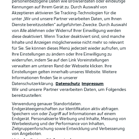
personenbezogene Daten wie Browserdaten oder eindeutige
Kennungen auf Ihrem Gerät zu. Durch Auswahl von
Akzeptieren aktivieren Sie Tracking-Technologien für die
unter „Wir und unsere Partner verarbeiten Daten, um Ihnen
Dienste bereitzustellen“ aufgeführten Zwecke. Durch Auswahl
Rechtliche Hinweise
Voreinstellungen verwalten
von Alle ablehnen oder Widerruf Ihrer Einwilligung werden
diese deaktiviert. Wenn Tracker deaktiviert sind, sind manche
Datenschutz
Nutzungsbedingungen
Inhalte und Anzeigen möglicherweise nicht mehr so relevant
Broadcaster
Kontakt
für Sie. Sie können dieses Menü jederzeit wieder aufrufen, um
Ihre Einstellungen zu ändern oder Ihre Einwilligung zu
Jobs
Impressum
widerrufen, indem Sie auf den Link Voreinstellungen
verwalten am unteren Rand der Webseite klicken. Ihre
Partner
Spieler
Einstellungen gelten innerhalb unseres Website. Weitere
Liveticker
AGB
Informationen finden Sie in unserer
Datenschutzerklärung.
Datenschutz
Impressum
Wir und unsere Partner verarbeiten Daten, um Folgendes
bereitzustellen:
Verwendung genauer Standortdaten.
Endgeräteeigenschaften zur Identifikation aktiv abfragen.
Speichern von oder Zugriff auf Informationen auf einem
Endgerät. Personalisierte Werbung und Inhalte, Messung von
Werbeleistung und der Performance von Inhalten,
Zielgruppenforschung sowie Entwicklung und Verbesserung
von Angeboten.