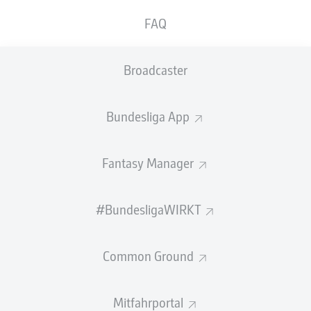
FAQ
SCHÜSSE
0
0
neben das Tor
neben das Tor
Broadcaster
0
0
auf das Tor
auf das Tor
Bundesliga App
Fantasy Manager
LAUFDISTANZ (KM)
#BundesligaWIRKT
BALLBESITZ (%)
Common Ground
Mitfahrportal