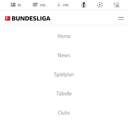
2BL
BL
VBL
DFB POKAL
Home
RUNDE 1
SGS
-
DSC
News
Spielplan
SONNENHOF GROSSASPACH
BIELEFELD
Tabelle
LIVE
AUFSTELLUNGEN
STATISTIKEN
Clubs