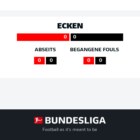
ECKEN
0
0
ABSEITS
BEGANGENE FOULS
0
0
0
0
Football as it's meant to be