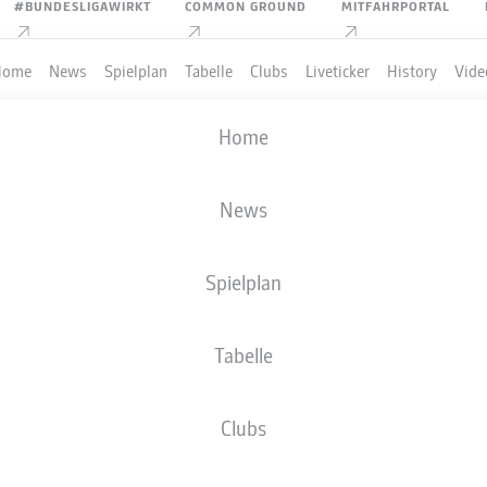
#BUNDESLIGAWIRKT
COMMON GROUND
MITFAHRPORTAL
Home
News
Spielplan
Tabelle
Clubs
Liveticker
History
Vide
CHAMPIONS LEAGUE
Home
TENHAM HOTSPUR
-
FC VILLAREAL
News
1
0
Spielplan
Tabelle
IVE
AUFSTELLUNGEN
STATISTIKEN
TABEL
Clubs