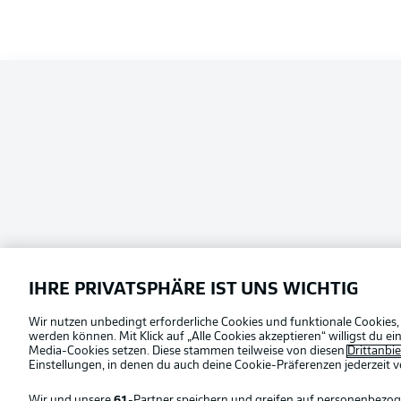
Football as it's meant to be
Offizielle Partner
IHRE PRIVATSPHÄRE IST UNS WICHTIG
Wir nutzen unbedingt erforderliche Cookies und funktionale Cookies,
werden können. Mit Klick auf „Alle Cookies akzeptieren“ willigst du 
Media-Cookies setzen. Diese stammen teilweise von diesen
Drittanbi
Einstellungen, in denen du auch deine Cookie-Präferenzen jederzeit
v
Wir und unsere
61
-Partner speichern und greifen auf personenbezo