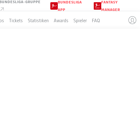
BUNDESLIGA-GRUPPE
BUNDESLIGA
FANTASY
APP
MANAGER
os
Tickets
Statistiken
Awards
Spieler
FAQ
FC VILLAREAL
LE