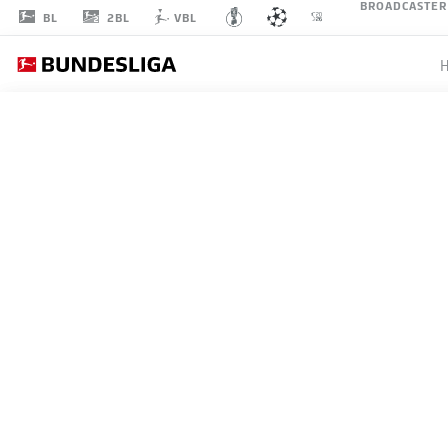
BROADCASTER
2BL
BL
VBL
TOT
ALLE SPIELE
TOTTENHAM HOTSPUR
L