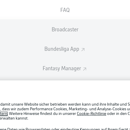
1
1
14
13
FAQ
Broadcaster
Bundesliga App
Fantasy Manager
Rechtli
Datensc
BUNDESLIGA APP
#BundesligaWIRKT
Broadca
Jobs
Partner
 damit unsere Website sicher betrieben werden kann und ihre Inhalte und S
Common Ground
ein, dass wir zudem Performance Cookies, Marketing- und Analyse-Cookies u
Livetick
etern
. Weitere Hinweise findest du in unserer
Cookie-Richtlinie
oder in den 
erwalten kannst.
Mitfahrportal
gene Daten wie Browserdaten oder eindeutige Kennungen auf Ihrem Gerät 