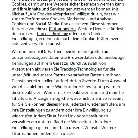
Cookies, damit unsere Website sicher betrieben werden kann
und ihre Inhalte und Services genutzt werden können. Mit
Klick auf „Alle Cookies akzeptieren“ willigst du ein, dass wir
zudem Performance Cookies, Marketing- und Analyse-
Cookies und Social-Media-Cookies setzen. Diese stammen
teilweise von diesen
Drittanbietern
. Weitere Hinweise findest
du in unserer
Cookie-Richtlinie
oder in den Cookie-
Einstellungen, in denen du auch deine Cookie-Präferenzen
jederzeit
verwalten kannst.
Wir und unsere
61
-Partner speichern und greifen auf
personenbezogene Daten wie Browserdaten oder eindeutige
Kennungen auf Ihrem Gerät zu. Durch Auswahl von
Akzeptieren aktivieren Sie Tracking-Technologien für die
unter „Wir und unsere Partner verarbeiten Daten, um Ihnen
Dienste bereitzustellen“ aufgeführten Zwecke. Durch Auswahl
Rechtliche Hinweise
Voreinstellungen verwalten
von Alle ablehnen oder Widerruf Ihrer Einwilligung werden
diese deaktiviert. Wenn Tracker deaktiviert sind, sind manche
Datenschutz
Nutzungsbedingungen
Inhalte und Anzeigen möglicherweise nicht mehr so relevant
Broadcaster
Kontakt
für Sie. Sie können dieses Menü jederzeit wieder aufrufen, um
Ihre Einstellungen zu ändern oder Ihre Einwilligung zu
Jobs
Impressum
widerrufen, indem Sie auf den Link Voreinstellungen
verwalten am unteren Rand der Webseite klicken. Ihre
Partner
Spieler
Einstellungen gelten innerhalb unseres Website. Weitere
Liveticker
AGB
Informationen finden Sie in unserer