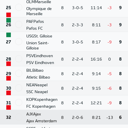
OLM
Marseille
25
8
3-0-5
11:14
-3
9
Olympique de
Marseille
PAF
Pafos
26
8
2-3-3
8:11
-3
9
Pafos FC
USG
St. Gilloise
27
8
3-0-5
8:17
-9
9
Union Saint-
Gilloise
PSV
Eindhoven
28
8
2-2-4
16:16
0
8
PSV Eindhoven
BIL
Bilbao
29
8
2-2-4
9:14
-5
8
Atletic Bilbao
NEA
Neapel
30
8
2-2-4
9:15
-6
8
SSC Neapel
KOP
Kopenhagen
31
8
2-2-4
12:21
-9
8
FC Kopenhagen
AJX
Ajax
32
8
2-0-6
8:21
-13
6
Ajax Amsterdam