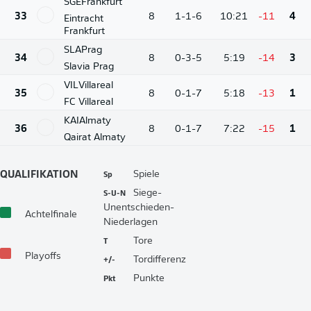
SGE
Frankfurt
33
8
1-1-6
10:21
-11
4
Eintracht
Frankfurt
SLA
Prag
34
8
0-3-5
5:19
-14
3
Slavia Prag
VIL
Villareal
35
8
0-1-7
5:18
-13
1
FC Villareal
KAI
Almaty
36
8
0-1-7
7:22
-15
1
Qairat Almaty
Sp
Spiele
QUALIFIKATION
S-U-N
Siege-
Unentschieden-
Achtelfinale
Niederlagen
T
Tore
Playoffs
+/-
Tordifferenz
Pkt
Punkte