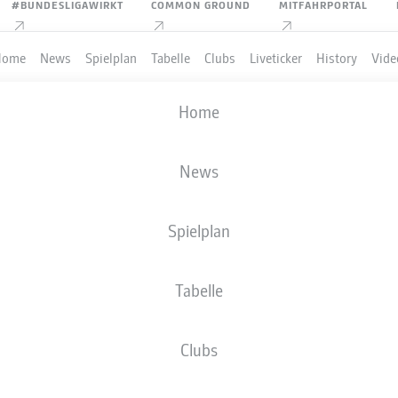
#BUNDESLIGAWIRKT
COMMON GROUND
MITFAHRPORTAL
Home
News
Spielplan
Tabelle
Clubs
Liveticker
History
Vide
CHAMPIONS LEAGUE
Home
EWCASTLE UNITED
-
PSV EINDHOVEN
News
3
0
Spielplan
Tabelle
IVE
AUFSTELLUNGEN
STATISTIKEN
TABEL
Clubs