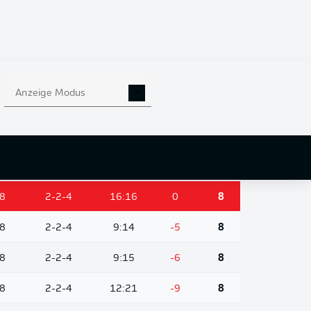
8
3-1-4
13:21
-8
10
8
2-3-3
14:15
-1
9
8
3-0-5
10:12
-2
9
Anzeige Modus
8
3-0-5
11:14
-3
9
8
2-3-3
8:11
-3
9
8
3-0-5
8:17
-9
9
8
2-2-4
16:16
0
8
8
2-2-4
9:14
-5
8
8
2-2-4
9:15
-6
8
8
2-2-4
12:21
-9
8