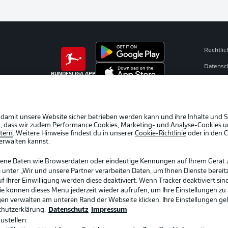
Rechtli
Datensc
BUNDESLIGA APP
Broadca
Jobs
Partner
 damit unsere Website sicher betrieben werden kann und ihre Inhalte und S
ein, dass wir zudem Performance Cookies, Marketing- und Analyse-Cookies u
Livetick
etern
. Weitere Hinweise findest du in unserer
Cookie-Richtlinie
oder in den 
erwalten kannst.
gene Daten wie Browserdaten oder eindeutige Kennungen auf Ihrem Gerät 
 unter „Wir und unsere Partner verarbeiten Daten, um Ihnen Dienste bereitz
Ihrer Einwilligung werden diese deaktiviert. Wenn Tracker deaktiviert sin
Sie können dieses Menü jederzeit wieder aufrufen, um Ihre Einstellungen zu
ngen verwalten am unteren Rand der Webseite klicken. Ihre Einstellungen ge
chutzerklärung.
Datenschutz
Impressum
ustellen: