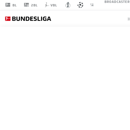
BROADCASTER
2BL
BL
VBL
N
ALLE SPIELE
NEWCASTLE UNITED
L
Club
1
ARS
Arsenal
FC Arsenal