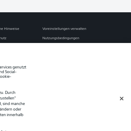
che Hinweise
Voreinstellungen verwalten
hutz
Nutzungsbedingungen
ster
Kontakt
Impressum
Spieler
ervices genutzt
nd Social-
er
AGB
Cookie-
zu. Durch
ustellen“
d, sind manche
 ändern oder
lten innerhalb