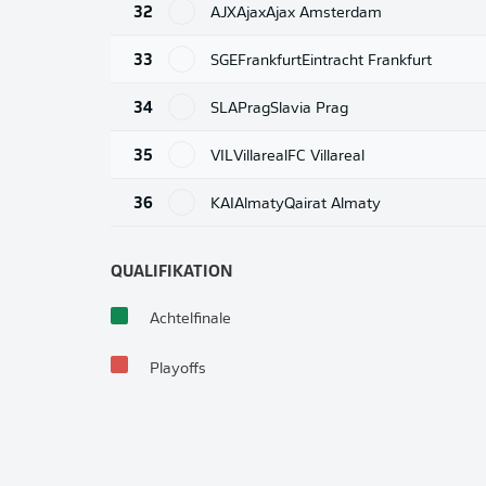
32
AJX
Ajax
Ajax Amsterdam
33
SGE
Frankfurt
Eintracht Frankfurt
34
SLA
Prag
Slavia Prag
35
VIL
Villareal
FC Villareal
36
KAI
Almaty
Qairat Almaty
QUALIFIKATION
Achtelfinale
Playoffs