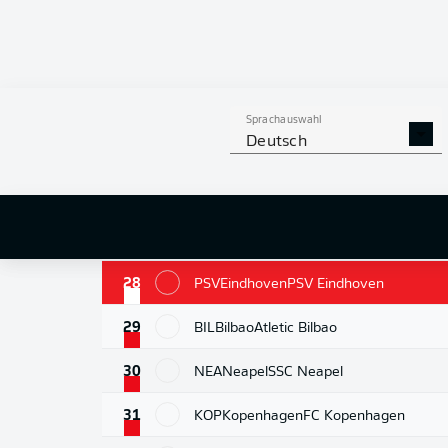
22
QAR
Qarabagh
Qarabag Agdam
23
BOG
Bodö/Glimt
Bodö/Glimt
24
SLB
Benfica
Benfica Lissabon
Sprachauswahl
Deutsch
25
OLM
Marseille
Olympique de Marseille
26
PAF
Pafos
Pafos FC
27
USG
St. Gilloise
Union Saint-Gilloise
28
PSV
Eindhoven
PSV Eindhoven
29
BIL
Bilbao
Atletic Bilbao
30
NEA
Neapel
SSC Neapel
31
KOP
Kopenhagen
FC Kopenhagen