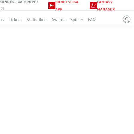
BUNDESLIGA-GRUPPE
BUNDESLIGA
FANTASY
APP
MANAGER
os
Tickets
Statistiken
Awards
Spieler
FAQ
PSV EINDHOVEN
LE
Sp
S-U-N
T
+/-
Pkt
8
8-0-0
23:4
+19
24