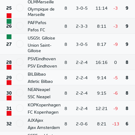
OLM
Marseille
25
8
3-0-5
11:14
-3
9
Olympique de
Marseille
PAF
Pafos
26
8
2-3-3
8:11
-3
9
Pafos FC
USG
St. Gilloise
27
8
3-0-5
8:17
-9
9
Union Saint-
Gilloise
PSV
Eindhoven
28
8
2-2-4
16:16
0
8
PSV Eindhoven
BIL
Bilbao
29
8
2-2-4
9:14
-5
8
Atletic Bilbao
NEA
Neapel
30
8
2-2-4
9:15
-6
8
SSC Neapel
KOP
Kopenhagen
31
8
2-2-4
12:21
-9
8
FC Kopenhagen
AJX
Ajax
32
8
2-0-6
8:21
-13
6
Ajax Amsterdam