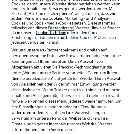
Cookies, damit unsere Website sicher betrieben werden kann
und ihre Inhalte und Services genutzt werden können. Mit
Klick auf „Alle Cookies akzeptieren“ willigst du ein, dass wir
zudem Performance Cookies, Marketing- und Analyse-
Cookies und Social-Media-Cookies setzen. Diese stammen
teilweise von diesen
Drittanbietern
. Weitere Hinweise findest
du in unserer
Cookie-Richtlinie
oder in den Cookie-
Einstellungen, in denen du auch deine Cookie-Präferenzen
jederzeit
verwalten kannst.
Wir und unsere
61
-Partner speichern und greifen auf
personenbezogene Daten wie Browserdaten oder eindeutige
Kennungen auf Ihrem Gerät zu. Durch Auswahl von
Akzeptieren aktivieren Sie Tracking-Technologien für die
unter „Wir und unsere Partner verarbeiten Daten, um Ihnen
Dienste bereitzustellen“ aufgeführten Zwecke. Durch Auswahl
Rechtliche Hinweise
Voreinstellungen verwalten
von Alle ablehnen oder Widerruf Ihrer Einwilligung werden
diese deaktiviert. Wenn Tracker deaktiviert sind, sind manche
Datenschutz
Nutzungsbedingungen
Inhalte und Anzeigen möglicherweise nicht mehr so relevant
Broadcaster
Kontakt
für Sie. Sie können dieses Menü jederzeit wieder aufrufen, um
Ihre Einstellungen zu ändern oder Ihre Einwilligung zu
Jobs
Impressum
widerrufen, indem Sie auf den Link Voreinstellungen
verwalten am unteren Rand der Webseite klicken. Ihre
Partner
Spieler
Einstellungen gelten innerhalb unseres Website. Weitere
Liveticker
AGB
Informationen finden Sie in unserer