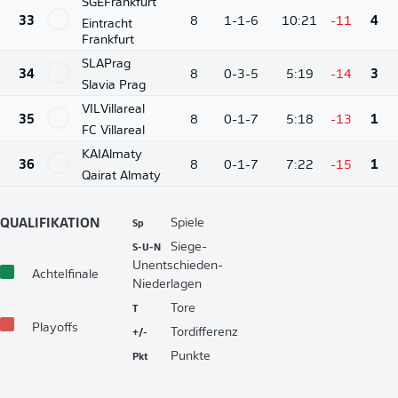
SGE
Frankfurt
33
8
1-1-6
10:21
-11
4
Eintracht
Frankfurt
SLA
Prag
34
8
0-3-5
5:19
-14
3
Slavia Prag
VIL
Villareal
35
8
0-1-7
5:18
-13
1
FC Villareal
KAI
Almaty
36
8
0-1-7
7:22
-15
1
Qairat Almaty
Sp
Spiele
QUALIFIKATION
S-U-N
Siege-
Unentschieden-
Achtelfinale
Niederlagen
T
Tore
Playoffs
+/-
Tordifferenz
Pkt
Punkte