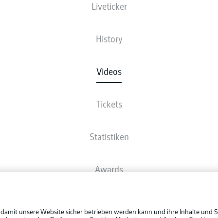
Liveticker
History
Videos
Tickets
Statistiken
Awards
Rechtli
Spieler
Datensc
 damit unsere Website sicher betrieben werden kann und ihre Inhalte und S
BUNDESLIGA APP