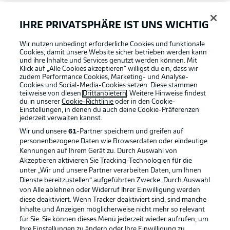
FAQ
IHRE PRIVATSPHÄRE IST UNS WICHTIG
Wir nutzen unbedingt erforderliche Cookies und funktionale
Broadcaster
Cookies, damit unsere Website sicher betrieben werden kann
und ihre Inhalte und Services genutzt werden können. Mit
Klick auf „Alle Cookies akzeptieren“ willigst du ein, dass wir
zudem Performance Cookies, Marketing- und Analyse-
Bundesliga App
Cookies und Social-Media-Cookies setzen. Diese stammen
teilweise von diesen
Drittanbietern
. Weitere Hinweise findest
du in unserer
Cookie-Richtlinie
oder in den Cookie-
Einstellungen, in denen du auch deine Cookie-Präferenzen
Fantasy Manager
jederzeit
verwalten kannst.
Wir und unsere
61
-Partner speichern und greifen auf
personenbezogene Daten wie Browserdaten oder eindeutige
#BundesligaWIRKT
Kennungen auf Ihrem Gerät zu. Durch Auswahl von
Akzeptieren aktivieren Sie Tracking-Technologien für die
Football as it's meant to be
unter „Wir und unsere Partner verarbeiten Daten, um Ihnen
Dienste bereitzustellen“ aufgeführten Zwecke. Durch Auswahl
Common Ground
von Alle ablehnen oder Widerruf Ihrer Einwilligung werden
diese deaktiviert. Wenn Tracker deaktiviert sind, sind manche
Inhalte und Anzeigen möglicherweise nicht mehr so relevant
BUNDESLIGA APP
für Sie. Sie können dieses Menü jederzeit wieder aufrufen, um
Mitfahrportal
Ihre Einstellungen zu ändern oder Ihre Einwilligung zu