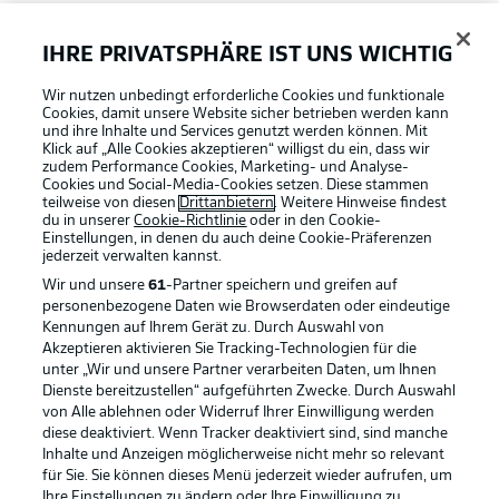
FAQ
IHRE PRIVATSPHÄRE IST UNS WICHTIG
Wir nutzen unbedingt erforderliche Cookies und funktionale
Broadcaster
Cookies, damit unsere Website sicher betrieben werden kann
und ihre Inhalte und Services genutzt werden können. Mit
Klick auf „Alle Cookies akzeptieren“ willigst du ein, dass wir
zudem Performance Cookies, Marketing- und Analyse-
Bundesliga App
Cookies und Social-Media-Cookies setzen. Diese stammen
teilweise von diesen
Drittanbietern
. Weitere Hinweise findest
du in unserer
Cookie-Richtlinie
oder in den Cookie-
Einstellungen, in denen du auch deine Cookie-Präferenzen
Fantasy Manager
jederzeit
verwalten kannst.
Wir und unsere
61
-Partner speichern und greifen auf
personenbezogene Daten wie Browserdaten oder eindeutige
#BundesligaWIRKT
Kennungen auf Ihrem Gerät zu. Durch Auswahl von
Akzeptieren aktivieren Sie Tracking-Technologien für die
Football as it's meant to be
unter „Wir und unsere Partner verarbeiten Daten, um Ihnen
Dienste bereitzustellen“ aufgeführten Zwecke. Durch Auswahl
Common Ground
von Alle ablehnen oder Widerruf Ihrer Einwilligung werden
diese deaktiviert. Wenn Tracker deaktiviert sind, sind manche
Inhalte und Anzeigen möglicherweise nicht mehr so relevant
BUNDESLIGA APP
für Sie. Sie können dieses Menü jederzeit wieder aufrufen, um
Mitfahrportal
Ihre Einstellungen zu ändern oder Ihre Einwilligung zu