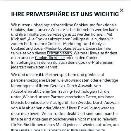
FAQ
IHRE PRIVATSPHÄRE IST UNS WICHTIG
Wir nutzen unbedingt erforderliche Cookies und funktionale
Broadcaster
Cookies, damit unsere Website sicher betrieben werden kann
und ihre Inhalte und Services genutzt werden können. Mit
Klick auf „Alle Cookies akzeptieren“ willigst du ein, dass wir
zudem Performance Cookies, Marketing- und Analyse-
Bundesliga App
Cookies und Social-Media-Cookies setzen. Diese stammen
teilweise von diesen
Drittanbietern
. Weitere Hinweise findest
du in unserer
Cookie-Richtlinie
oder in den Cookie-
Einstellungen, in denen du auch deine Cookie-Präferenzen
Fantasy Manager
jederzeit
verwalten kannst.
Wir und unsere
61
-Partner speichern und greifen auf
personenbezogene Daten wie Browserdaten oder eindeutige
#BundesligaWIRKT
Kennungen auf Ihrem Gerät zu. Durch Auswahl von
Akzeptieren aktivieren Sie Tracking-Technologien für die
Football as it's meant to be
unter „Wir und unsere Partner verarbeiten Daten, um Ihnen
Dienste bereitzustellen“ aufgeführten Zwecke. Durch Auswahl
Common Ground
von Alle ablehnen oder Widerruf Ihrer Einwilligung werden
diese deaktiviert. Wenn Tracker deaktiviert sind, sind manche
Inhalte und Anzeigen möglicherweise nicht mehr so relevant
BUNDESLIGA APP
für Sie. Sie können dieses Menü jederzeit wieder aufrufen, um
Mitfahrportal
Ihre Einstellungen zu ändern oder Ihre Einwilligung zu