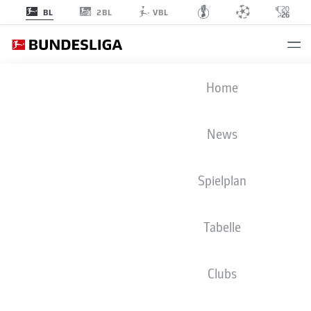
2BL
BL
VBL
BUNDESLIGA STATISTIKEN 2024-
Home
2025
News
CLUBS
ÜBERSICHT
SPIELER
BMF ZONE
Spielplan
Season
2024-2025
Tabelle
Clubs
TORE