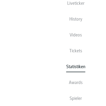
Liveticker
History
99
1
FC BAYERN MÜNCHEN
Videos
72
2
BAYER 04 LEVERKUSEN
71
3
BORUSSIA DORTMUND
Tickets
68
4
EINTRACHT FRANKFURT
Statistiken
64
5
VFB STUTTGART
56
6
VFL WOLFSBURG
Awards
55
7
BORUSSIA MÖNCHENGLADBACH
Spieler
55
1. FSV MAINZ 05