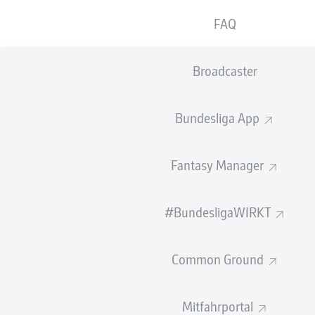
54
9
SV WERDER BREMEN
FAQ
53
10
RB LEIPZIG
Broadcaster
49
11
SC FREIBURG
49
HOLSTEIN KIEL
Bundesliga App
46
13
TSG HOFFENHEIM
Fantasy Manager
37
14
1. FC HEIDENHEIM 1846
36
15
1. FC UNION BERLIN
#BundesligaWIRKT
35
16
FC AUGSBURG
32
17
VFL BOCHUM 1848
Common Ground
28
18
FC ST. PAULI
Mitfahrportal