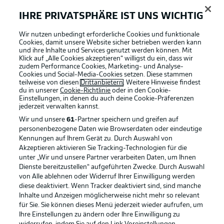
IHRE PRIVATSPHÄRE IST UNS WICHTIG
BUNDESLIGA-GRUPPE
Wir nutzen unbedingt erforderliche Cookies und funktionale
Cookies, damit unsere Website sicher betrieben werden kann
und ihre Inhalte und Services genutzt werden können. Mit
Klick auf „Alle Cookies akzeptieren“ willigst du ein, dass wir
Sprachauswahl
Football as it's meant to be
zudem Performance Cookies, Marketing- und Analyse-
Anzeige Modus
Deutsch
Cookies und Social-Media-Cookies setzen. Diese stammen
teilweise von diesen
Drittanbietern
. Weitere Hinweise findest
du in unserer
Cookie-Richtlinie
oder in den Cookie-
Einstellungen, in denen du auch deine Cookie-Präferenzen
jederzeit
verwalten kannst.
Login
BUNDESLIGA APP
Wir und unsere
61
-Partner speichern und greifen auf
personenbezogene Daten wie Browserdaten oder eindeutige
Kennungen auf Ihrem Gerät zu. Durch Auswahl von
Akzeptieren aktivieren Sie Tracking-Technologien für die
unter „Wir und unsere Partner verarbeiten Daten, um Ihnen
Dienste bereitzustellen“ aufgeführten Zwecke. Durch Auswahl
Offizielle Partner
von Alle ablehnen oder Widerruf Ihrer Einwilligung werden
diese deaktiviert. Wenn Tracker deaktiviert sind, sind manche
Inhalte und Anzeigen möglicherweise nicht mehr so relevant
für Sie. Sie können dieses Menü jederzeit wieder aufrufen, um
Ihre Einstellungen zu ändern oder Ihre Einwilligung zu