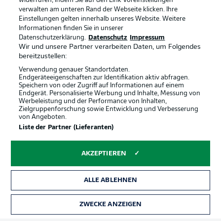
widerrufen, indem Sie auf den Link Voreinstellungen
verwalten am unteren Rand der Webseite klicken. Ihre
Einstellungen gelten innerhalb unseres Website. Weitere
Informationen finden Sie in unserer
Datenschutzerklärung.
Datenschutz
Impressum
Wir und unsere Partner verarbeiten Daten, um Folgendes
bereitzustellen:
Verwendung genauer Standortdaten.
Endgeräteeigenschaften zur Identifikation aktiv abfragen.
Speichern von oder Zugriff auf Informationen auf einem
Endgerät. Personalisierte Werbung und Inhalte, Messung von
Werbeleistung und der Performance von Inhalten,
Zielgruppenforschung sowie Entwicklung und Verbesserung
von Angeboten.
Rechtliche Hinweise
Voreinstellungen verwalten
Liste der Partner (Lieferanten)
Datenschutz
Nutzungsbedingungen
AKZEPTIEREN
Broadcaster
Kontakt
Jobs
Impressum
ALLE ABLEHNEN
Partner
Spieler
Liveticker
AGB
ZWECKE ANZEIGEN
TICKETS