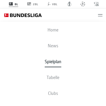
2BL
BL
VBL
SCP
-
SGE
Home
News
Spielplan
LIVE
NEWS
AUFSTELLUNGEN
STATISTIKEN
TABELLE
Tabelle
Clubs
Fr., 06.11.2026 - So., 08.11.2026
Dieser Spieltag ist noch nicht fix terminiert.