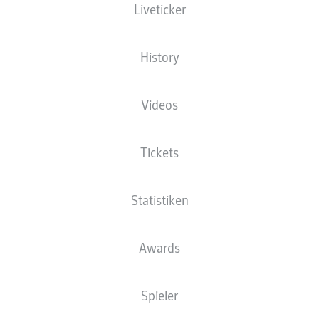
Liveticker
XGOALS
History
Videos
Tickets
Statistiken
Goals
Awards
PÄSSE
Spieler
0
0