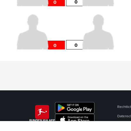
0
0
0
0
Rechtli
Datensc
BUNDESLIGA APP
Broadca