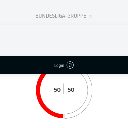
BUNDESLIGA-GRUPPE
LAUFDISTANZ (KM)
BALLBESITZ (%)
Login
50
50