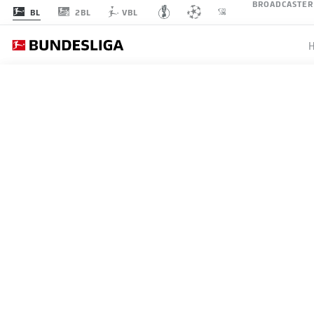
BROADCASTER
2BL
BL
VBL
BAYE
SPIELTAG 8
LI