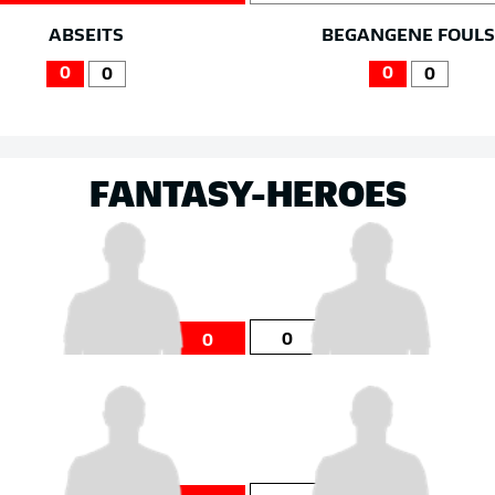
ABSEITS
BEGANGENE FOUL
0
0
0
0
FANTASY-HEROES
0
0