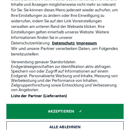
Inhalte und Anzeigen möglicherweise nicht mehr so relevant
Broadcaster
Kontakt
für Sie. Sie können dieses Menü jederzeit wieder aufrufen, um
Ihre Einstellungen zu ändern oder Ihre Einwilligung zu
Jobs
Impressum
widerrufen, indem Sie auf den Link Voreinstellungen
verwalten am unteren Rand der Webseite klicken. Ihre
Partner
Spieler
Einstellungen gelten innerhalb unseres Website. Weitere
Liveticker
AGB
Informationen finden Sie in unserer
Datenschutzerklärung.
Datenschutz
Impressum
Wir und unsere Partner verarbeiten Daten, um Folgendes
bereitzustellen:
Verwendung genauer Standortdaten.
Endgeräteeigenschaften zur Identifikation aktiv abfragen.
Speichern von oder Zugriff auf Informationen auf einem
Endgerät. Personalisierte Werbung und Inhalte, Messung von
Werbeleistung und der Performance von Inhalten,
Zielgruppenforschung sowie Entwicklung und Verbesserung
von Angeboten.
© 2026 Bundesliga-Gruppe GmbH
Liste der Partner (Lieferanten)
Sprachauswahl
AKZEPTIEREN
Deutsch
ALLE ABLEHNEN