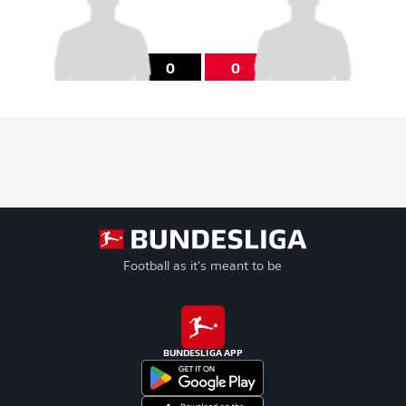
0
0
Football as it's meant to be
BUNDESLIGA APP