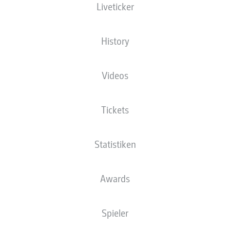
Liveticker
XGOALS
History
Videos
Tickets
Statistiken
Goals
Awards
PÄSSE
Spieler
0
0
Passquote
0 %
0 %