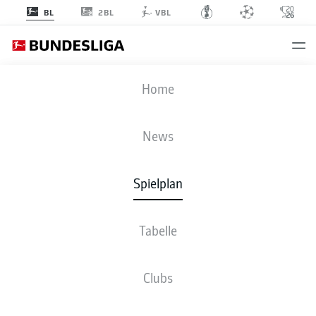
2BL
BL
VBL
SGE
-
SCF
Home
News
Spielplan
LIVE
NEWS
AUFSTELLUNGEN
STATISTIKEN
TABELLE
Tabelle
Clubs