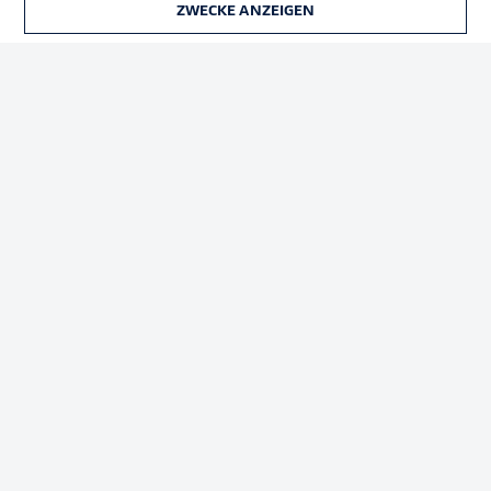
ZWECKE ANZEIGEN
TICKETS
Rechtliche Hinweise
Voreinstellungen verwalten
Datenschutz
Nutzungsbedingungen
Broadcaster
Kontakt
Jobs
Impressum
Partner
Spieler
Liveticker
AGB
© 2026 Bundesliga-Gruppe GmbH
Sprachauswahl
Deutsch