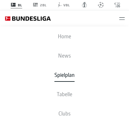
2BL
BL
VBL
M05
-
VFB
Home
News
Spielplan
LIVE
NEWS
AUFSTELLUNGEN
STATISTIKEN
TABELLE
Tabelle
Clubs
Bleib am Ball