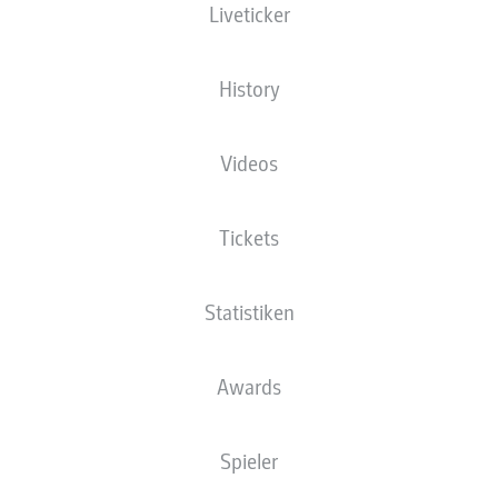
Liveticker
Die Startaufstellung wird 60 Minuten vor
Anpfiff veröffentlicht.
History
Videos
Tickets
Statistiken
Awards
Spieler