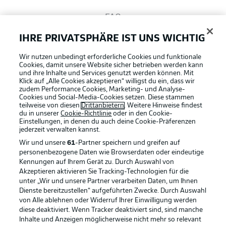
FAQ
IHRE PRIVATSPHÄRE IST UNS WICHTIG
Broadcaster
Wir nutzen unbedingt erforderliche Cookies und funktionale
Cookies, damit unsere Website sicher betrieben werden kann
und ihre Inhalte und Services genutzt werden können. Mit
Bundesliga App
Klick auf „Alle Cookies akzeptieren“ willigst du ein, dass wir
zudem Performance Cookies, Marketing- und Analyse-
Cookies und Social-Media-Cookies setzen. Diese stammen
teilweise von diesen
Drittanbietern
. Weitere Hinweise findest
du in unserer
Cookie-Richtlinie
oder in den Cookie-
Fantasy Manager
Einstellungen, in denen du auch deine Cookie-Präferenzen
jederzeit
verwalten kannst.
Wir und unsere
61
-Partner speichern und greifen auf
#BundesligaWIRKT
personenbezogene Daten wie Browserdaten oder eindeutige
Kennungen auf Ihrem Gerät zu. Durch Auswahl von
Akzeptieren aktivieren Sie Tracking-Technologien für die
Football as it's meant to be
unter „Wir und unsere Partner verarbeiten Daten, um Ihnen
Common Ground
Dienste bereitzustellen“ aufgeführten Zwecke. Durch Auswahl
von Alle ablehnen oder Widerruf Ihrer Einwilligung werden
diese deaktiviert. Wenn Tracker deaktiviert sind, sind manche
Mitfahrportal
Inhalte und Anzeigen möglicherweise nicht mehr so relevant
BUNDESLIGA APP