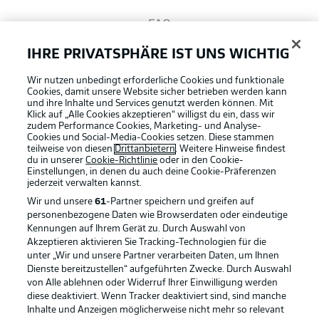
FAQ
IHRE PRIVATSPHÄRE IST UNS WICHTIG
Broadcaster
Wir nutzen unbedingt erforderliche Cookies und funktionale
Cookies, damit unsere Website sicher betrieben werden kann
und ihre Inhalte und Services genutzt werden können. Mit
Bundesliga App
Klick auf „Alle Cookies akzeptieren“ willigst du ein, dass wir
zudem Performance Cookies, Marketing- und Analyse-
Cookies und Social-Media-Cookies setzen. Diese stammen
teilweise von diesen
Drittanbietern
. Weitere Hinweise findest
du in unserer
Cookie-Richtlinie
oder in den Cookie-
Fantasy Manager
Einstellungen, in denen du auch deine Cookie-Präferenzen
jederzeit
verwalten kannst.
Wir und unsere
61
-Partner speichern und greifen auf
#BundesligaWIRKT
personenbezogene Daten wie Browserdaten oder eindeutige
Kennungen auf Ihrem Gerät zu. Durch Auswahl von
Akzeptieren aktivieren Sie Tracking-Technologien für die
Football as it's meant to be
unter „Wir und unsere Partner verarbeiten Daten, um Ihnen
Common Ground
Dienste bereitzustellen“ aufgeführten Zwecke. Durch Auswahl
von Alle ablehnen oder Widerruf Ihrer Einwilligung werden
diese deaktiviert. Wenn Tracker deaktiviert sind, sind manche
Mitfahrportal
Inhalte und Anzeigen möglicherweise nicht mehr so relevant
BUNDESLIGA APP