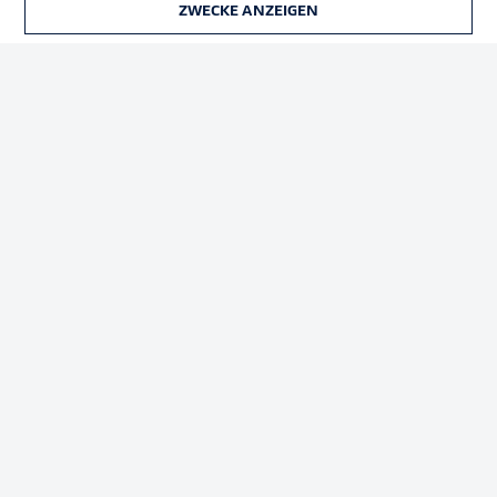
ZWECKE ANZEIGEN
TICKETS
Rechtliche Hinweise
Voreinstellungen verwalten
Datenschutz
Nutzungsbedingungen
Broadcaster
Kontakt
Jobs
Impressum
Partner
Spieler
Liveticker
AGB
© 2026 Bundesliga-Gruppe GmbH
Sprachauswahl
Deutsch