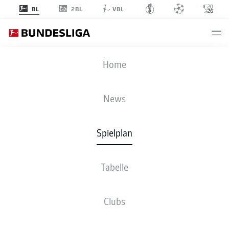
2BL
BL
VBL
KOE
-
SCP
Home
News
Spielplan
LIVE
NEWS
AUFSTELLUNGEN
STATISTIKEN
TABELLE
Tabelle
Clubs
Bleib am Ball