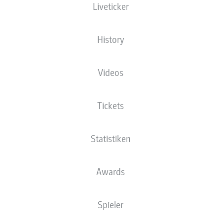
Liveticker
Die Startaufstellung wird 60 Minuten vor
Anpfiff veröffentlicht.
History
Videos
Tickets
Statistiken
Awards
Spieler