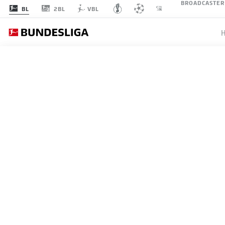
BROADCASTER
2BL
BL
VBL
BAYE
SPIELTAG 32
LI