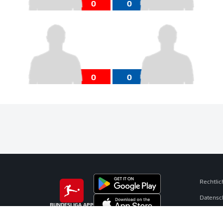
0
0
0
0
Rechtli
Datensc
BUNDESLIGA APP
Broadca