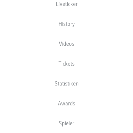
Liveticker
XGOALS
History
Videos
Tickets
Statistiken
Goals
Awards
PÄSSE
Spieler
0
0