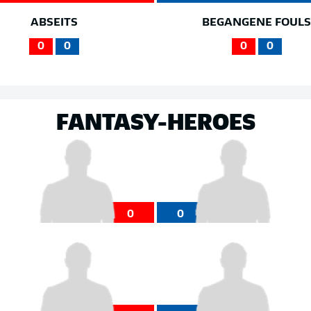
ABSEITS
BEGANGENE FOUL
0
0
0
0
FANTASY-HEROES
0
0