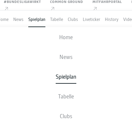
#BUNDESLIGAWIRKT
COMMON GROUND
MITFAHRPORTAL
Home
News
Spielplan
Tabelle
Clubs
Liveticker
History
Vide
R 04 LEVERKUSEN
-
HAMBURGER SV
Home
News
Spielplan
VE
NEWS
AUFSTELLUNGEN
STATISTIKEN
TABE
Tabelle
Clubs