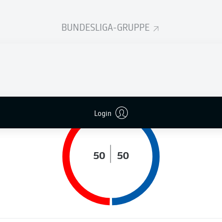
BUNDESLIGA-GRUPPE
LAUFDISTANZ (KM)
BALLBESITZ (%)
Login
50
50