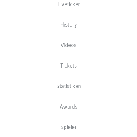
Liveticker
XGOALS
History
Videos
Tickets
Statistiken
Goals
Awards
PÄSSE
Spieler
0
0
Passquote
0 %
0 %