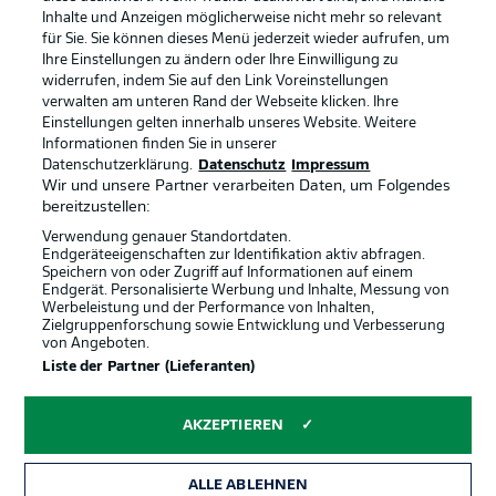
Inhalte und Anzeigen möglicherweise nicht mehr so relevant
Broadcaster
Kontakt
für Sie. Sie können dieses Menü jederzeit wieder aufrufen, um
Ihre Einstellungen zu ändern oder Ihre Einwilligung zu
Jobs
Impressum
widerrufen, indem Sie auf den Link Voreinstellungen
verwalten am unteren Rand der Webseite klicken. Ihre
Partner
Spieler
Einstellungen gelten innerhalb unseres Website. Weitere
Liveticker
AGB
Informationen finden Sie in unserer
Datenschutzerklärung.
Datenschutz
Impressum
Wir und unsere Partner verarbeiten Daten, um Folgendes
bereitzustellen:
Verwendung genauer Standortdaten.
Endgeräteeigenschaften zur Identifikation aktiv abfragen.
Speichern von oder Zugriff auf Informationen auf einem
Endgerät. Personalisierte Werbung und Inhalte, Messung von
Werbeleistung und der Performance von Inhalten,
Zielgruppenforschung sowie Entwicklung und Verbesserung
von Angeboten.
© 2026 Bundesliga-Gruppe GmbH
Liste der Partner (Lieferanten)
Sprachauswahl
AKZEPTIEREN
Deutsch
ALLE ABLEHNEN