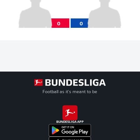
0
0
Football as it's meant to be
BUNDESLIGA APP