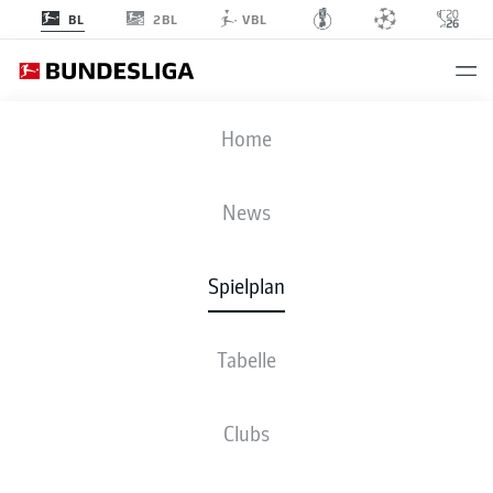
2BL
BL
VBL
FCB
-
TSG
Home
News
Spielplan
LIVE
NEWS
AUFSTELLUNGEN
STATISTIKEN
TABELLE
Tabelle
Clubs