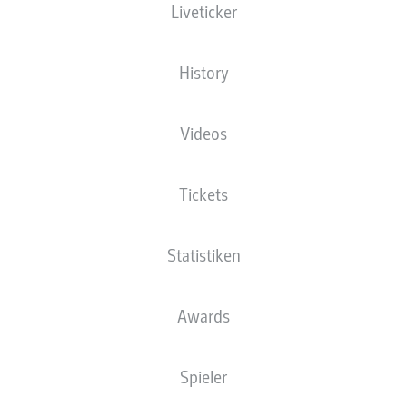
Liveticker
Deutsche Bank Park
History
Videos
Anzeige
Tickets
Statistiken
Awards
Spieler