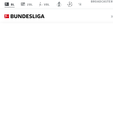
BROADCASTER
2BL
BL
VBL
EINT
SPIELTAG 30
LI