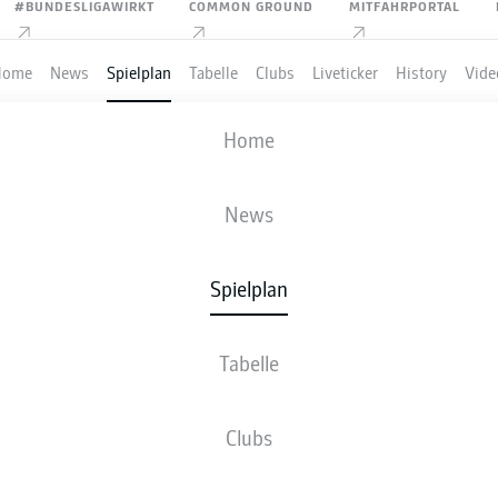
#BUNDESLIGAWIRKT
COMMON GROUND
MITFAHRPORTAL
Home
News
Spielplan
Tabelle
Clubs
Liveticker
History
Vide
RACHT FRANKFURT
-
M'GLADBACH
Home
News
Spielplan
VE
NEWS
AUFSTELLUNGEN
STATISTIKEN
TABE
Tabelle
Clubs
Fr., 16.04.2027 - So., 18.04.2027
Dieser Spieltag ist noch nicht fix terminiert.