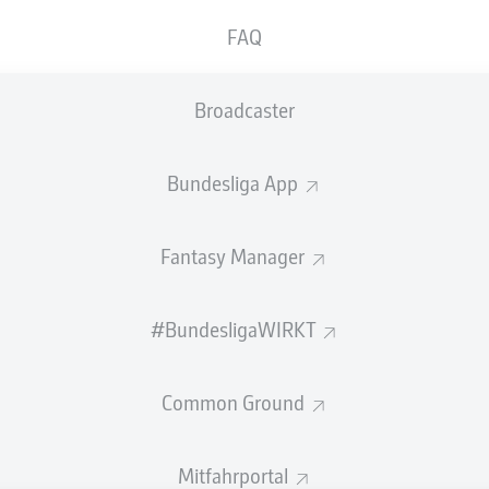
n zu Frankfurt gegen M'gladbach!
FAQ
ald alle Infos zum Duell Eintracht Frankfurt gegen Borussia
er Saison 2026/27.
Broadcaster
Bundesliga App
Fantasy Manager
#BundesligaWIRKT
Common Ground
Rechtli
Mitfahrportal
Datensc