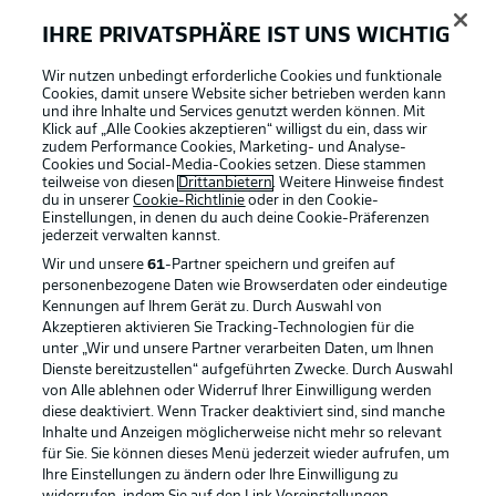
IHRE PRIVATSPHÄRE IST UNS WICHTIG
BUNDESLIGA-GRUPPE
Wir nutzen unbedingt erforderliche Cookies und funktionale
Cookies, damit unsere Website sicher betrieben werden kann
und ihre Inhalte und Services genutzt werden können. Mit
Klick auf „Alle Cookies akzeptieren“ willigst du ein, dass wir
Sprachauswahl
Football as it's meant to be
zudem Performance Cookies, Marketing- und Analyse-
Anzeige Modus
Deutsch
Cookies und Social-Media-Cookies setzen. Diese stammen
teilweise von diesen
Drittanbietern
. Weitere Hinweise findest
du in unserer
Cookie-Richtlinie
oder in den Cookie-
Einstellungen, in denen du auch deine Cookie-Präferenzen
jederzeit
verwalten kannst.
Login
BUNDESLIGA APP
Wir und unsere
61
-Partner speichern und greifen auf
personenbezogene Daten wie Browserdaten oder eindeutige
Kennungen auf Ihrem Gerät zu. Durch Auswahl von
Akzeptieren aktivieren Sie Tracking-Technologien für die
unter „Wir und unsere Partner verarbeiten Daten, um Ihnen
Dienste bereitzustellen“ aufgeführten Zwecke. Durch Auswahl
Offizielle Partner
von Alle ablehnen oder Widerruf Ihrer Einwilligung werden
diese deaktiviert. Wenn Tracker deaktiviert sind, sind manche
Inhalte und Anzeigen möglicherweise nicht mehr so relevant
für Sie. Sie können dieses Menü jederzeit wieder aufrufen, um
Ihre Einstellungen zu ändern oder Ihre Einwilligung zu