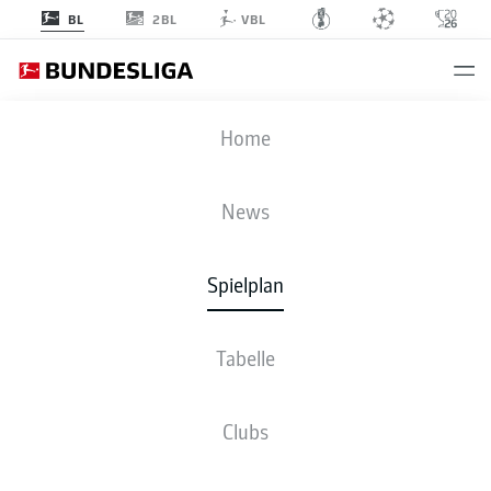
2BL
BL
VBL
KOE
-
FCA
Home
News
Spielplan
LIVE
NEWS
AUFSTELLUNGEN
STATISTIKEN
TABELLE
Tabelle
Clubs
Fr., 09.04.2027 - So., 11.04.2027
Dieser Spieltag ist noch nicht fix terminiert.