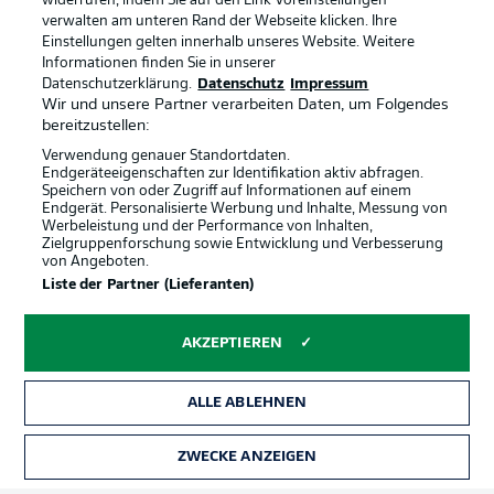
widerrufen, indem Sie auf den Link Voreinstellungen
verwalten am unteren Rand der Webseite klicken. Ihre
Einstellungen gelten innerhalb unseres Website. Weitere
Informationen finden Sie in unserer
Datenschutzerklärung.
Datenschutz
Impressum
Wir und unsere Partner verarbeiten Daten, um Folgendes
bereitzustellen:
Verwendung genauer Standortdaten.
Endgeräteeigenschaften zur Identifikation aktiv abfragen.
Speichern von oder Zugriff auf Informationen auf einem
Endgerät. Personalisierte Werbung und Inhalte, Messung von
Werbeleistung und der Performance von Inhalten,
Zielgruppenforschung sowie Entwicklung und Verbesserung
von Angeboten.
Rechtliche Hinweise
Voreinstellungen verwalten
Liste der Partner (Lieferanten)
Datenschutz
Nutzungsbedingungen
AKZEPTIEREN
Broadcaster
Kontakt
Jobs
Impressum
ALLE ABLEHNEN
Partner
Spieler
Liveticker
AGB
ZWECKE ANZEIGEN
TICKETS