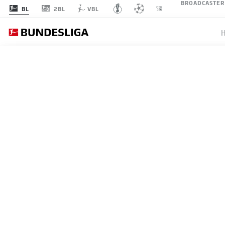
BROADCASTER
2BL
BL
VBL
SPIELTAG 27
LI