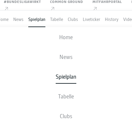
#BUNDESLIGAWIRKT
COMMON GROUND
MITFAHRPORTAL
Home
News
Spielplan
Tabelle
Clubs
Liveticker
History
Vide
HAMBURGER SV
-
SV WERDER BREM
Home
News
Spielplan
VE
NEWS
AUFSTELLUNGEN
STATISTIKEN
TABE
Tabelle
Clubs
Bleib am Ball