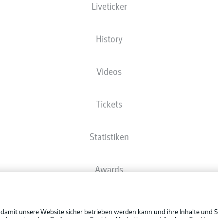
Liveticker
Die Startaufstellung wird 60 Minuten vor Anpfiff veröffentlicht.
History
Videos
Tickets
Statistiken
Awards
Rechtli
Spieler
Datensc
 damit unsere Website sicher betrieben werden kann und ihre Inhalte und S
BUNDESLIGA APP