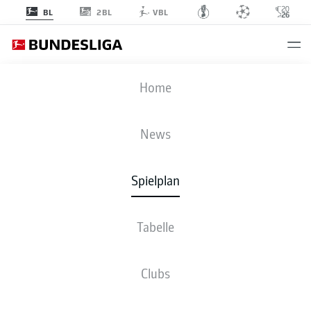
2BL
BL
VBL
FCB
-
M05
Home
News
Spielplan
LIVE
NEWS
AUFSTELLUNGEN
STATISTIKEN
TABELLE
Tabelle
Clubs
Bleib am Ball