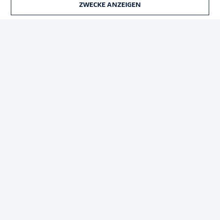
ZWECKE ANZEIGEN
TICKETS
Rechtliche Hinweise
Voreinstellungen verwalten
Datenschutz
Nutzungsbedingungen
Broadcaster
Kontakt
Jobs
Impressum
Partner
Spieler
Liveticker
AGB
© 2026 Bundesliga-Gruppe GmbH
Sprachauswahl
Deutsch