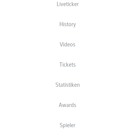
Liveticker
Die Startaufstellung wird 60 Minuten vor
Anpfiff veröffentlicht.
History
Videos
Tickets
Statistiken
Awards
Spieler