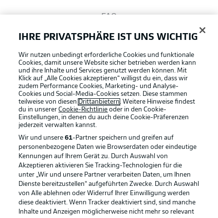
FAQ
IHRE PRIVATSPHÄRE IST UNS WICHTIG
Broadcaster
Wir nutzen unbedingt erforderliche Cookies und funktionale
Cookies, damit unsere Website sicher betrieben werden kann
und ihre Inhalte und Services genutzt werden können. Mit
Bundesliga App
Klick auf „Alle Cookies akzeptieren“ willigst du ein, dass wir
zudem Performance Cookies, Marketing- und Analyse-
Cookies und Social-Media-Cookies setzen. Diese stammen
teilweise von diesen
Drittanbietern
. Weitere Hinweise findest
du in unserer
Cookie-Richtlinie
oder in den Cookie-
Fantasy Manager
Einstellungen, in denen du auch deine Cookie-Präferenzen
jederzeit
verwalten kannst.
Wir und unsere
61
-Partner speichern und greifen auf
#BundesligaWIRKT
personenbezogene Daten wie Browserdaten oder eindeutige
Kennungen auf Ihrem Gerät zu. Durch Auswahl von
Akzeptieren aktivieren Sie Tracking-Technologien für die
Football as it's meant to be
unter „Wir und unsere Partner verarbeiten Daten, um Ihnen
Common Ground
Dienste bereitzustellen“ aufgeführten Zwecke. Durch Auswahl
von Alle ablehnen oder Widerruf Ihrer Einwilligung werden
diese deaktiviert. Wenn Tracker deaktiviert sind, sind manche
Mitfahrportal
Inhalte und Anzeigen möglicherweise nicht mehr so relevant
BUNDESLIGA APP