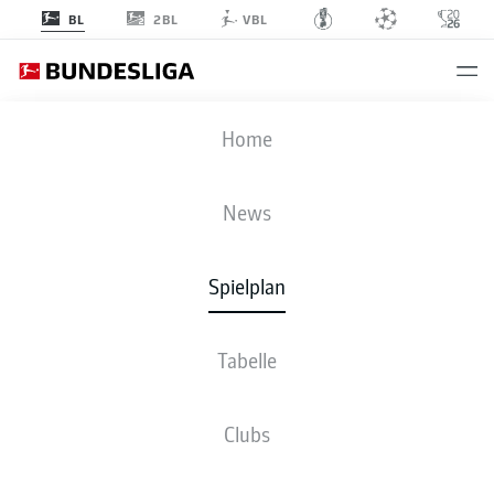
2BL
BL
VBL
VFB
-
B04
Home
News
Spielplan
LIVE
NEWS
AUFSTELLUNGEN
STATISTIKEN
TABELLE
Tabelle
Clubs
Bleib am Ball