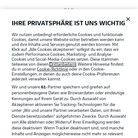
FAQ
IHRE PRIVATSPHÄRE IST UNS WICHTIG
Broadcaster
Wir nutzen unbedingt erforderliche Cookies und funktionale
Cookies, damit unsere Website sicher betrieben werden kann
und ihre Inhalte und Services genutzt werden können. Mit
Bundesliga App
Klick auf „Alle Cookies akzeptieren“ willigst du ein, dass wir
zudem Performance Cookies, Marketing- und Analyse-
Cookies und Social-Media-Cookies setzen. Diese stammen
teilweise von diesen
Drittanbietern
. Weitere Hinweise findest
du in unserer
Cookie-Richtlinie
oder in den Cookie-
Fantasy Manager
Einstellungen, in denen du auch deine Cookie-Präferenzen
jederzeit
verwalten kannst.
Wir und unsere
61
-Partner speichern und greifen auf
#BundesligaWIRKT
personenbezogene Daten wie Browserdaten oder eindeutige
Kennungen auf Ihrem Gerät zu. Durch Auswahl von
Akzeptieren aktivieren Sie Tracking-Technologien für die
Football as it's meant to be
unter „Wir und unsere Partner verarbeiten Daten, um Ihnen
Common Ground
Dienste bereitzustellen“ aufgeführten Zwecke. Durch Auswahl
von Alle ablehnen oder Widerruf Ihrer Einwilligung werden
diese deaktiviert. Wenn Tracker deaktiviert sind, sind manche
Mitfahrportal
Inhalte und Anzeigen möglicherweise nicht mehr so relevant
BUNDESLIGA APP