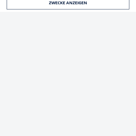
ZWECKE ANZEIGEN
TICKETS
Rechtliche Hinweise
Voreinstellungen verwalten
Datenschutz
Nutzungsbedingungen
Broadcaster
Kontakt
Jobs
Impressum
Partner
Spieler
Liveticker
AGB
© 2026 Bundesliga-Gruppe GmbH
Sprachauswahl
Deutsch