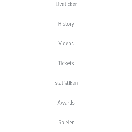
Liveticker
Die Startaufstellung wird 60 Minuten vor
Anpfiff veröffentlicht.
History
Videos
Tickets
Statistiken
Awards
Spieler