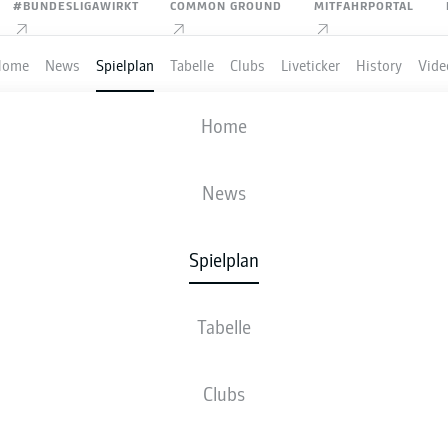
#BUNDESLIGAWIRKT
COMMON GROUND
MITFAHRPORTAL
Home
News
Spielplan
Tabelle
Clubs
Liveticker
History
Vide
M'GLADBACH
-
VFB STUTTGART
Home
News
Spielplan
VE
NEWS
AUFSTELLUNGEN
STATISTIKEN
TABE
Tabelle
Clubs
Bleib am Ball