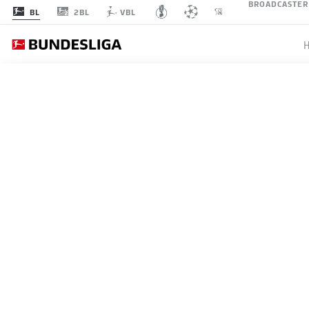
BROADCASTER
2BL
BL
VBL
SPIELTAG 24
LI