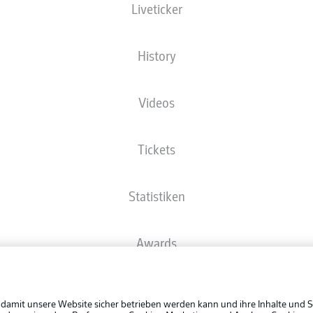
Liveticker
Die Startaufstellung wird 60 Minuten vor Anpfiff veröffentlicht.
History
Videos
Tickets
Statistiken
Awards
Rechtli
Spieler
Datensc
 damit unsere Website sicher betrieben werden kann und ihre Inhalte und S
BUNDESLIGA APP