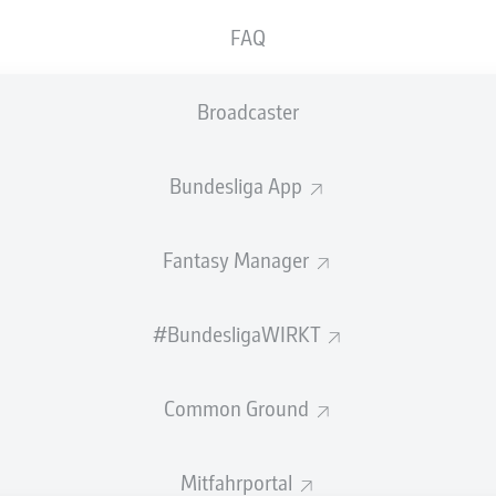
n zu Freiburg gegen Leverkusen!
FAQ
ald alle Infos zum Duell Sport-Club Freiburg gegen Bayer 04
Saison 2026/27.
Broadcaster
Bundesliga App
Fantasy Manager
#BundesligaWIRKT
Common Ground
Rechtli
Mitfahrportal
Datensc