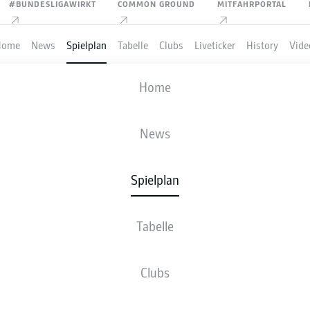
#BUNDESLIGAWIRKT
COMMON GROUND
MITFAHRPORTAL
Home
News
Spielplan
Tabelle
Clubs
Liveticker
History
Vide
RT-CLUB FREIBURG
-
BAYER 04 LEVER
Home
News
Spielplan
VE
NEWS
AUFSTELLUNGEN
STATISTIKEN
TABE
Tabelle
Clubs
Fr., 26.02.2027 - So., 28.02.2027
Dieser Spieltag ist noch nicht fix terminiert.