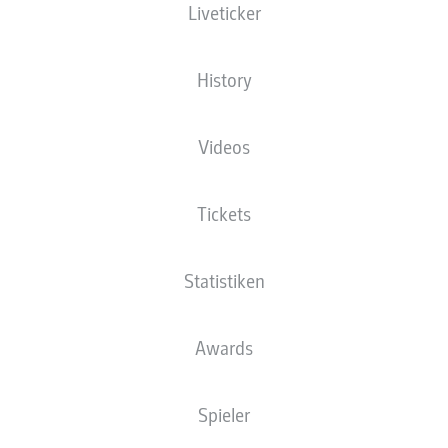
Liveticker
Europa-Park Stadion
History
Videos
Anzeige
Tickets
Statistiken
Awards
Spieler