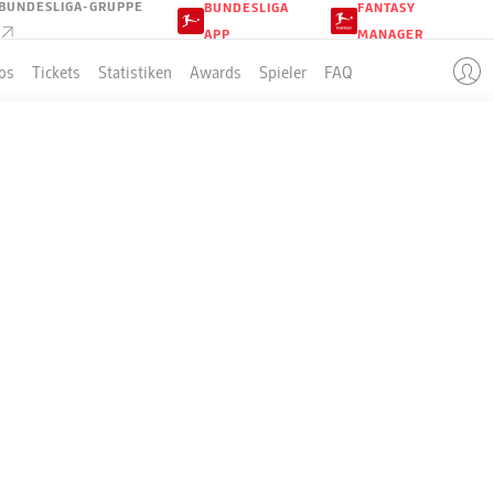
BUNDESLIGA-GRUPPE
BUNDESLIGA
FANTASY
APP
MANAGER
os
Tickets
Statistiken
Awards
Spieler
FAQ
KUSEN
LLE