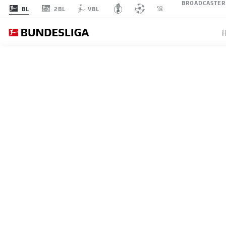
BROADCASTER
2BL
BL
VBL
SPO
SPIELTAG 23
LI