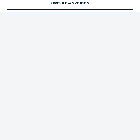
ZWECKE ANZEIGEN
TICKETS
Rechtliche Hinweise
Voreinstellungen verwalten
Datenschutz
Nutzungsbedingungen
Broadcaster
Kontakt
Jobs
Impressum
Partner
Spieler
Liveticker
AGB
© 2026 Bundesliga-Gruppe GmbH
Sprachauswahl
Deutsch