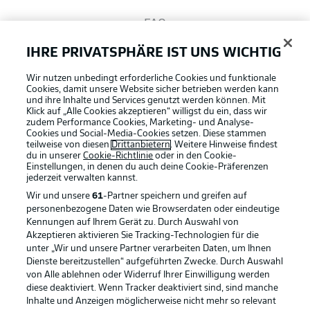
FAQ
IHRE PRIVATSPHÄRE IST UNS WICHTIG
Broadcaster
Wir nutzen unbedingt erforderliche Cookies und funktionale
Cookies, damit unsere Website sicher betrieben werden kann
und ihre Inhalte und Services genutzt werden können. Mit
Bundesliga App
Klick auf „Alle Cookies akzeptieren“ willigst du ein, dass wir
zudem Performance Cookies, Marketing- und Analyse-
Cookies und Social-Media-Cookies setzen. Diese stammen
teilweise von diesen
Drittanbietern
. Weitere Hinweise findest
du in unserer
Cookie-Richtlinie
oder in den Cookie-
Fantasy Manager
Einstellungen, in denen du auch deine Cookie-Präferenzen
jederzeit
verwalten kannst.
Wir und unsere
61
-Partner speichern und greifen auf
#BundesligaWIRKT
personenbezogene Daten wie Browserdaten oder eindeutige
Kennungen auf Ihrem Gerät zu. Durch Auswahl von
Akzeptieren aktivieren Sie Tracking-Technologien für die
Football as it's meant to be
unter „Wir und unsere Partner verarbeiten Daten, um Ihnen
Common Ground
Dienste bereitzustellen“ aufgeführten Zwecke. Durch Auswahl
von Alle ablehnen oder Widerruf Ihrer Einwilligung werden
diese deaktiviert. Wenn Tracker deaktiviert sind, sind manche
Mitfahrportal
Inhalte und Anzeigen möglicherweise nicht mehr so relevant
BUNDESLIGA APP