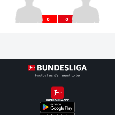
0
0
Football as it's meant to be
BUNDESLIGA APP