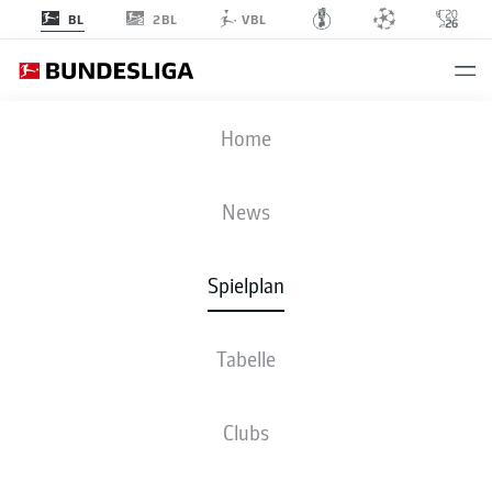
2BL
BL
VBL
B04
-
M05
Home
News
Spielplan
LIVE
NEWS
AUFSTELLUNGEN
STATISTIKEN
TABELLE
Tabelle
Clubs