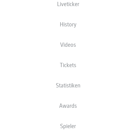
Liveticker
XGOALS
History
Videos
Tickets
Statistiken
Goals
Awards
PÄSSE
Spieler
0
0
Passquote
0 %
0 %