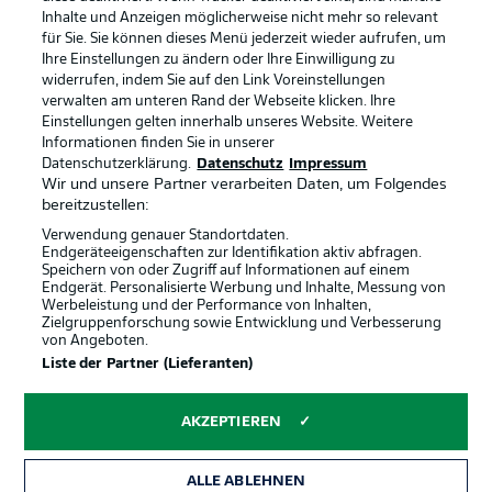
Inhalte und Anzeigen möglicherweise nicht mehr so relevant
Broadcaster
Kontakt
für Sie. Sie können dieses Menü jederzeit wieder aufrufen, um
Ihre Einstellungen zu ändern oder Ihre Einwilligung zu
Jobs
Impressum
widerrufen, indem Sie auf den Link Voreinstellungen
verwalten am unteren Rand der Webseite klicken. Ihre
Partner
Spieler
Einstellungen gelten innerhalb unseres Website. Weitere
Liveticker
AGB
Informationen finden Sie in unserer
Datenschutzerklärung.
Datenschutz
Impressum
Wir und unsere Partner verarbeiten Daten, um Folgendes
bereitzustellen:
Verwendung genauer Standortdaten.
Endgeräteeigenschaften zur Identifikation aktiv abfragen.
Speichern von oder Zugriff auf Informationen auf einem
Endgerät. Personalisierte Werbung und Inhalte, Messung von
Werbeleistung und der Performance von Inhalten,
Zielgruppenforschung sowie Entwicklung und Verbesserung
von Angeboten.
© 2026 Bundesliga-Gruppe GmbH
Liste der Partner (Lieferanten)
Sprachauswahl
AKZEPTIEREN
Deutsch
ALLE ABLEHNEN