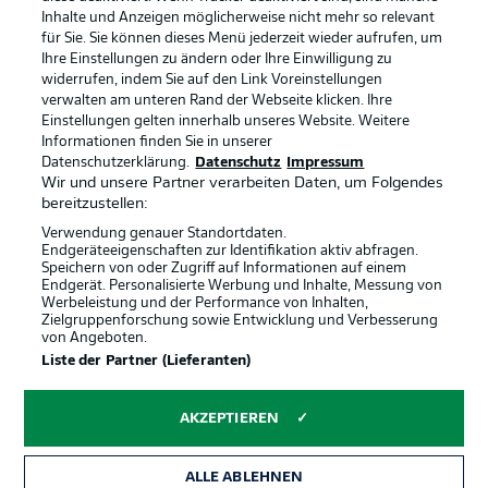
Inhalte und Anzeigen möglicherweise nicht mehr so relevant
Broadcaster
Kontakt
für Sie. Sie können dieses Menü jederzeit wieder aufrufen, um
Ihre Einstellungen zu ändern oder Ihre Einwilligung zu
Jobs
Impressum
widerrufen, indem Sie auf den Link Voreinstellungen
verwalten am unteren Rand der Webseite klicken. Ihre
Partner
Spieler
Einstellungen gelten innerhalb unseres Website. Weitere
Liveticker
AGB
Informationen finden Sie in unserer
Datenschutzerklärung.
Datenschutz
Impressum
Wir und unsere Partner verarbeiten Daten, um Folgendes
bereitzustellen:
Verwendung genauer Standortdaten.
Endgeräteeigenschaften zur Identifikation aktiv abfragen.
Speichern von oder Zugriff auf Informationen auf einem
Endgerät. Personalisierte Werbung und Inhalte, Messung von
Werbeleistung und der Performance von Inhalten,
Zielgruppenforschung sowie Entwicklung und Verbesserung
von Angeboten.
© 2026 Bundesliga-Gruppe GmbH
Liste der Partner (Lieferanten)
Sprachauswahl
AKZEPTIEREN
Deutsch
ALLE ABLEHNEN