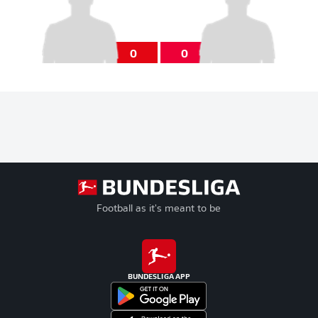
0
0
Football as it's meant to be
BUNDESLIGA APP