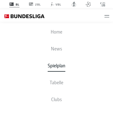
2BL
BL
VBL
FCU
-
FCB
Home
News
Spielplan
LIVE
NEWS
AUFSTELLUNGEN
STATISTIKEN
TABELLE
Tabelle
Clubs