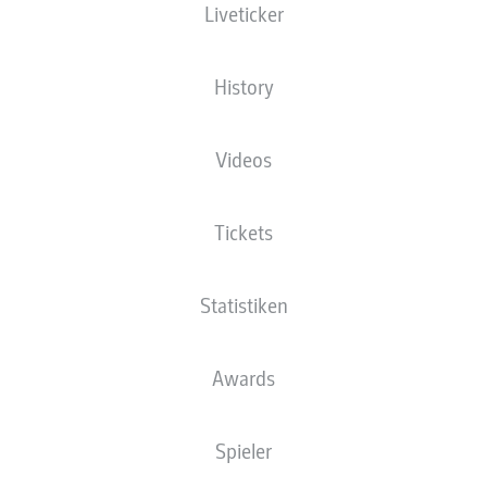
Liveticker
XGOALS
History
Videos
Tickets
Statistiken
Goals
Awards
PÄSSE
Spieler
0
0
Passquote
0 %
0 %