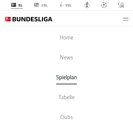
2BL
BL
VBL
SGE
-
M05
Home
News
Spielplan
LIVE
NEWS
AUFSTELLUNGEN
STATISTIKEN
TABELLE
Tabelle
Clubs
Fr., 05.02.2027 - So., 07.02.2027
Dieser Spieltag ist noch nicht fix terminiert.