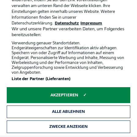
widerrufen, indem Sie auf den Link Voreinstellungen
verwalten am unteren Rand der Webseite klicken. Ihre
Einstellungen gelten innerhalb unseres Website. Weitere
Informationen finden Sie in unserer
Datenschutzerklärung.
Datenschutz
Impressum
Wir und unsere Partner verarbeiten Daten, um Folgendes
bereitzustellen:
Verwendung genauer Standortdaten.
Endgeräteeigenschaften zur Identifikation aktiv abfragen.
Speichern von oder Zugriff auf Informationen auf einem
Endgerät. Personalisierte Werbung und Inhalte, Messung von
Werbeleistung und der Performance von Inhalten,
Zielgruppenforschung sowie Entwicklung und Verbesserung
von Angeboten.
Rechtliche Hinweise
Voreinstellungen verwalten
Liste der Partner (Lieferanten)
Datenschutz
Nutzungsbedingungen
AKZEPTIEREN
Broadcaster
Kontakt
Jobs
Impressum
ALLE ABLEHNEN
Partner
Spieler
Liveticker
AGB
ZWECKE ANZEIGEN
TICKETS