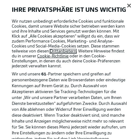
IHRE PRIVATSPHÄRE IST UNS WICHTIG
BUNDESLIGA-GRUPPE
Wir nutzen unbedingt erforderliche Cookies und funktionale
Cookies, damit unsere Website sicher betrieben werden kann
und ihre Inhalte und Services genutzt werden können. Mit
Klick auf „Alle Cookies akzeptieren“ willigst du ein, dass wir
Sprachauswahl
Football as it's meant to be
zudem Performance Cookies, Marketing- und Analyse-
Anzeige Modus
Deutsch
Cookies und Social-Media-Cookies setzen. Diese stammen
teilweise von diesen
Drittanbietern
. Weitere Hinweise findest
du in unserer
Cookie-Richtlinie
oder in den Cookie-
Einstellungen, in denen du auch deine Cookie-Präferenzen
jederzeit
verwalten kannst.
Login
BUNDESLIGA APP
Wir und unsere
61
-Partner speichern und greifen auf
personenbezogene Daten wie Browserdaten oder eindeutige
Kennungen auf Ihrem Gerät zu. Durch Auswahl von
Akzeptieren aktivieren Sie Tracking-Technologien für die
unter „Wir und unsere Partner verarbeiten Daten, um Ihnen
Dienste bereitzustellen“ aufgeführten Zwecke. Durch Auswahl
Offizielle Partner
von Alle ablehnen oder Widerruf Ihrer Einwilligung werden
diese deaktiviert. Wenn Tracker deaktiviert sind, sind manche
Inhalte und Anzeigen möglicherweise nicht mehr so relevant
für Sie. Sie können dieses Menü jederzeit wieder aufrufen, um
Ihre Einstellungen zu ändern oder Ihre Einwilligung zu