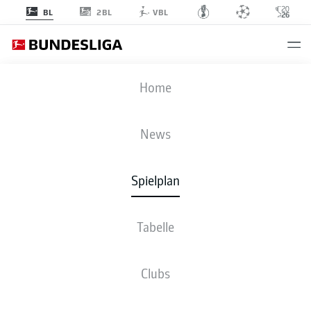
2BL
BL
VBL
S04
-
FCB
Home
News
Spielplan
LIVE
NEWS
AUFSTELLUNGEN
STATISTIKEN
TABELLE
Tabelle
Clubs