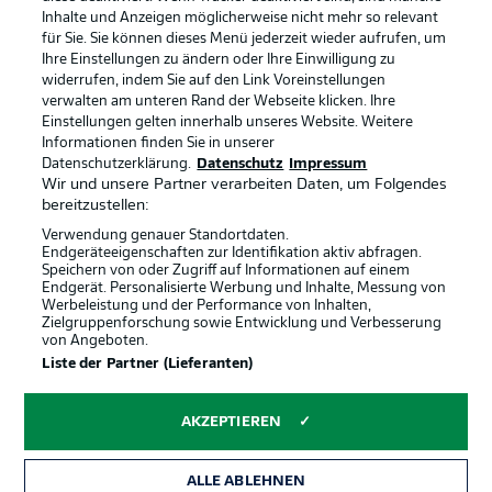
Inhalte und Anzeigen möglicherweise nicht mehr so relevant
Broadcaster
Kontakt
für Sie. Sie können dieses Menü jederzeit wieder aufrufen, um
Ihre Einstellungen zu ändern oder Ihre Einwilligung zu
Jobs
Impressum
widerrufen, indem Sie auf den Link Voreinstellungen
verwalten am unteren Rand der Webseite klicken. Ihre
Partner
Spieler
Einstellungen gelten innerhalb unseres Website. Weitere
Liveticker
AGB
Informationen finden Sie in unserer
Datenschutzerklärung.
Datenschutz
Impressum
Wir und unsere Partner verarbeiten Daten, um Folgendes
bereitzustellen:
Verwendung genauer Standortdaten.
Endgeräteeigenschaften zur Identifikation aktiv abfragen.
Speichern von oder Zugriff auf Informationen auf einem
Endgerät. Personalisierte Werbung und Inhalte, Messung von
Werbeleistung und der Performance von Inhalten,
Zielgruppenforschung sowie Entwicklung und Verbesserung
von Angeboten.
© 2026 Bundesliga-Gruppe GmbH
Liste der Partner (Lieferanten)
Sprachauswahl
AKZEPTIEREN
Deutsch
ALLE ABLEHNEN