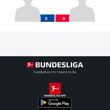
0
0
Football as it's meant to be
BUNDESLIGA APP