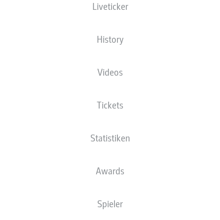
Liveticker
XGOALS
History
Videos
Tickets
Statistiken
Goals
Awards
PÄSSE
Spieler
0
0
Passquote
0 %
0 %