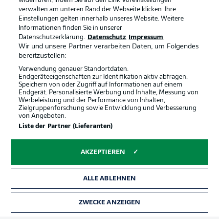
widerrufen, indem Sie auf den Link Voreinstellungen
verwalten am unteren Rand der Webseite klicken. Ihre
Einstellungen gelten innerhalb unseres Website. Weitere
Informationen finden Sie in unserer
Datenschutzerklärung.
Datenschutz
Impressum
Wir und unsere Partner verarbeiten Daten, um Folgendes
bereitzustellen:
Verwendung genauer Standortdaten.
Endgeräteeigenschaften zur Identifikation aktiv abfragen.
Speichern von oder Zugriff auf Informationen auf einem
Endgerät. Personalisierte Werbung und Inhalte, Messung von
Werbeleistung und der Performance von Inhalten,
Zielgruppenforschung sowie Entwicklung und Verbesserung
von Angeboten.
Rechtliche Hinweise
Voreinstellungen verwalten
Liste der Partner (Lieferanten)
Datenschutz
Nutzungsbedingungen
AKZEPTIEREN
Broadcaster
Kontakt
Jobs
Impressum
ALLE ABLEHNEN
Partner
Spieler
Liveticker
AGB
ZWECKE ANZEIGEN
TICKETS