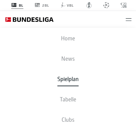
2BL
BL
VBL
ELV
-
BMG
Home
News
Spielplan
LIVE
NEWS
AUFSTELLUNGEN
STATISTIKEN
TABELLE
Tabelle
Clubs
Fr., 29.01.2027 - So., 31.01.2027
Dieser Spieltag ist noch nicht fix terminiert.