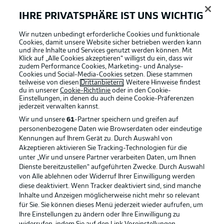
IHRE PRIVATSPHÄRE IST UNS WICHTIG
BUNDESLIGA-GRUPPE
Wir nutzen unbedingt erforderliche Cookies und funktionale
Cookies, damit unsere Website sicher betrieben werden kann
und ihre Inhalte und Services genutzt werden können. Mit
Klick auf „Alle Cookies akzeptieren“ willigst du ein, dass wir
Sprachauswahl
Football as it's meant to be
zudem Performance Cookies, Marketing- und Analyse-
Anzeige Modus
Deutsch
Cookies und Social-Media-Cookies setzen. Diese stammen
teilweise von diesen
Drittanbietern
. Weitere Hinweise findest
du in unserer
Cookie-Richtlinie
oder in den Cookie-
Einstellungen, in denen du auch deine Cookie-Präferenzen
jederzeit
verwalten kannst.
Login
BUNDESLIGA APP
Wir und unsere
61
-Partner speichern und greifen auf
personenbezogene Daten wie Browserdaten oder eindeutige
Kennungen auf Ihrem Gerät zu. Durch Auswahl von
Akzeptieren aktivieren Sie Tracking-Technologien für die
unter „Wir und unsere Partner verarbeiten Daten, um Ihnen
Dienste bereitzustellen“ aufgeführten Zwecke. Durch Auswahl
Offizielle Partner
von Alle ablehnen oder Widerruf Ihrer Einwilligung werden
diese deaktiviert. Wenn Tracker deaktiviert sind, sind manche
Inhalte und Anzeigen möglicherweise nicht mehr so relevant
für Sie. Sie können dieses Menü jederzeit wieder aufrufen, um
Ihre Einstellungen zu ändern oder Ihre Einwilligung zu