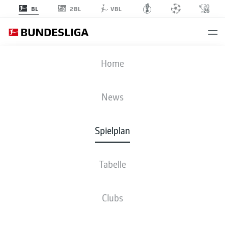
2BL
BL
VBL
VFB
-
M05
Home
News
Spielplan
LIVE
NEWS
AUFSTELLUNGEN
STATISTIKEN
TABELLE
Tabelle
Clubs
Fr., 15.01.2027 - So., 17.01.2027
Dieser Spieltag ist noch nicht fix terminiert.