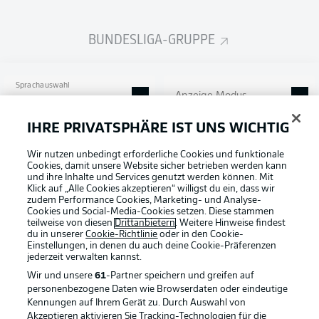
BUNDESLIGA-GRUPPE
Sprachauswahl
Anzeige Modus
Deutsch
IHRE PRIVATSPHÄRE IST UNS WICHTIG
Wir nutzen unbedingt erforderliche Cookies und funktionale
Football as it's meant to be
Login
Cookies, damit unsere Website sicher betrieben werden kann
und ihre Inhalte und Services genutzt werden können. Mit
Klick auf „Alle Cookies akzeptieren“ willigst du ein, dass wir
zudem Performance Cookies, Marketing- und Analyse-
Cookies und Social-Media-Cookies setzen. Diese stammen
teilweise von diesen
Drittanbietern
. Weitere Hinweise findest
BUNDESLIGA APP
du in unserer
Cookie-Richtlinie
oder in den Cookie-
Einstellungen, in denen du auch deine Cookie-Präferenzen
jederzeit
verwalten kannst.
Wir und unsere
61
-Partner speichern und greifen auf
personenbezogene Daten wie Browserdaten oder eindeutige
Kennungen auf Ihrem Gerät zu. Durch Auswahl von
Offizielle Partner
Akzeptieren aktivieren Sie Tracking-Technologien für die