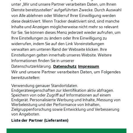
unter „Wir und unsere Partner verarbeiten Daten, um Ihnen
Dienste bereitzustellen“ aufgeführten Zwecke. Durch Auswahl
von Alle ablehnen oder Widerruf Ihrer Einwilligung werden
diese deaktiviert. Wenn Tracker deaktiviert sind, sind manche
Inhalte und Anzeigen möglicherweise nicht mehr so relevant
für Sie. Sie können dieses Menü jederzeit wieder aufrufen, um
Ihre Einstellungen zu ändern oder Ihre Einwilligung zu
widerrufen, indem Sie auf den Link Voreinstellungen
verwalten am unteren Rand der Webseite klicken. Ihre
Einstellungen gelten innerhalb unseres Website. Weitere
Informationen finden Sie in unserer
Datenschutzerklärung.
Datenschutz
Impressum
Wir und unsere Partner verarbeiten Daten, um Folgendes
bereitzustellen:
Verwendung genauer Standortdaten.
Endgeräteeigenschaften zur Identifikation aktiv abfragen.
Speichern von oder Zugriff auf Informationen auf einem
Endgerät. Personalisierte Werbung und Inhalte, Messung von
Rechtliche Hinweise
Voreinstellungen verwalten
Werbeleistung und der Performance von Inhalten,
Zielgruppenforschung sowie Entwicklung und Verbesserung
Datenschutz
Nutzungsbedingungen
von Angeboten.
Broadcaster
Kontakt
Liste der Partner (Lieferanten)
Jobs
Impressum