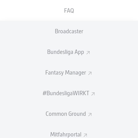
2:03
FAQ
So lief das letzte Duell
Broadcaster
Willkommen zu Stuttgart gegen Mainz!
Hier gibt es bald alle Infos zum Duell VfB Stuttgart
Bundesliga App
gegen 1. FSV Mainz 05 am 17. Spieltag der Saison
2026/27.
Fantasy Manager
#BundesligaWIRKT
Common Ground
Mitfahrportal