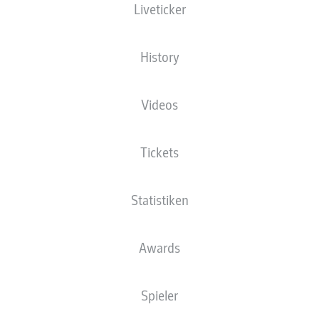
Liveticker
XGOALS
History
Videos
Tickets
Statistiken
Goals
Awards
PÄSSE
Spieler
0
0
Passquote
0 %
0 %