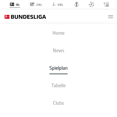
2BL
BL
VBL
S04
-
SVW
Home
News
Spielplan
LIVE
NEWS
AUFSTELLUNGEN
STATISTIKEN
TABELLE
Tabelle
Clubs