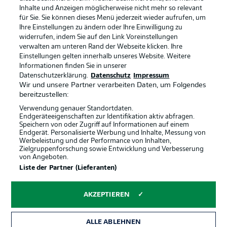
Inhalte und Anzeigen möglicherweise nicht mehr so relevant
Broadcaster
Kontakt
für Sie. Sie können dieses Menü jederzeit wieder aufrufen, um
Ihre Einstellungen zu ändern oder Ihre Einwilligung zu
Jobs
Impressum
widerrufen, indem Sie auf den Link Voreinstellungen
verwalten am unteren Rand der Webseite klicken. Ihre
Partner
Spieler
Einstellungen gelten innerhalb unseres Website. Weitere
Liveticker
AGB
Informationen finden Sie in unserer
Datenschutzerklärung.
Datenschutz
Impressum
Wir und unsere Partner verarbeiten Daten, um Folgendes
bereitzustellen:
Verwendung genauer Standortdaten.
Endgeräteeigenschaften zur Identifikation aktiv abfragen.
Speichern von oder Zugriff auf Informationen auf einem
Endgerät. Personalisierte Werbung und Inhalte, Messung von
Werbeleistung und der Performance von Inhalten,
Zielgruppenforschung sowie Entwicklung und Verbesserung
von Angeboten.
© 2026 Bundesliga-Gruppe GmbH
Liste der Partner (Lieferanten)
Sprachauswahl
AKZEPTIEREN
Deutsch
ALLE ABLEHNEN