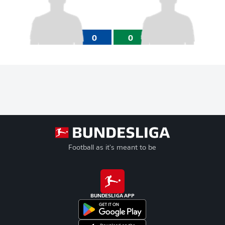
0
0
Football as it's meant to be
BUNDESLIGA APP