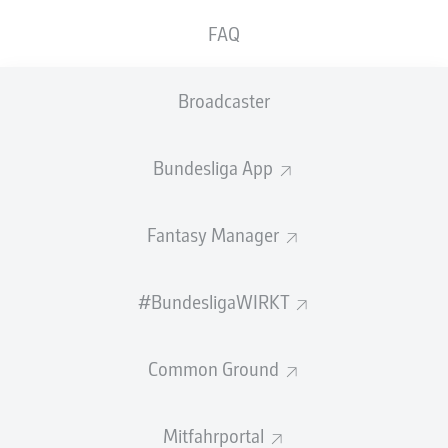
2:03
FAQ
So lief das letzte Duell
Broadcaster
Willkommen zu Union Berlin gegen
Paderborn!
Bundesliga App
Hier gibt es bald alle Infos zum Duell 1. FC Union Berlin
gegen SC Paderborn 07 am 16. Spieltag der Saison
2026/27.
Fantasy Manager
#BundesligaWIRKT
Common Ground
Mitfahrportal