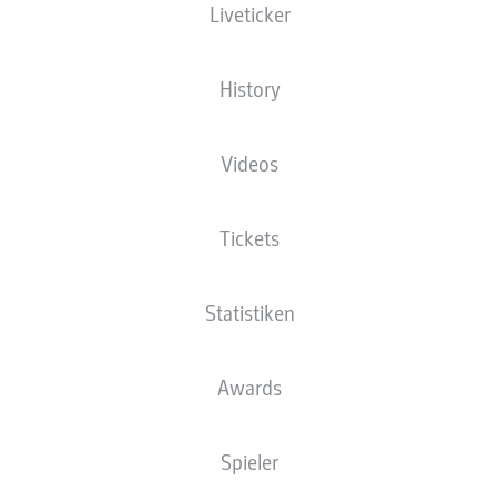
Liveticker
An der Alten Försterei
History
Videos
Anzeige
Tickets
Statistiken
Awards
Spieler