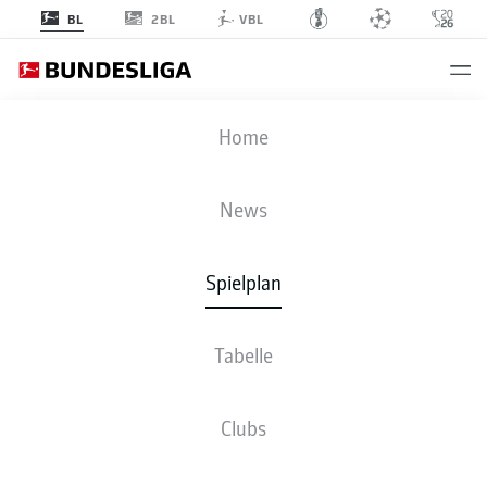
2BL
BL
VBL
FCU
-
SCP
Home
News
Spielplan
LIVE
NEWS
AUFSTELLUNGEN
STATISTIKEN
TABELLE
Tabelle
Clubs
Di., 12.01.2027 - Do., 14.01.2027
Dieser Spieltag ist noch nicht fix terminiert.