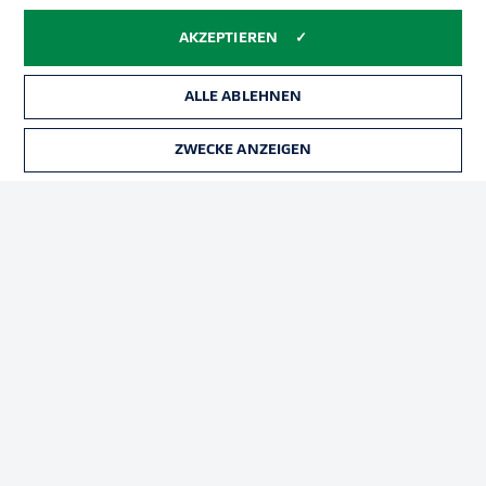
Jobs
Impressum
Partner
Spieler
AKZEPTIEREN
Liveticker
AGB
ALLE ABLEHNEN
ZWECKE ANZEIGEN
TICKETS
© 2026 Bundesliga-Gruppe GmbH
Sprachauswahl
Deutsch
Anzeige Modus