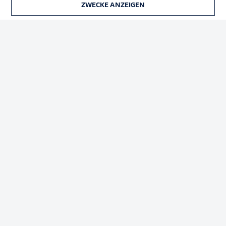
ZWECKE ANZEIGEN
TICKETS
Rechtliche Hinweise
Voreinstellungen verwalten
Datenschutz
Nutzungsbedingungen
Broadcaster
Kontakt
Jobs
Impressum
Partner
Spieler
Liveticker
AGB
© 2026 Bundesliga-Gruppe GmbH
Sprachauswahl
Deutsch