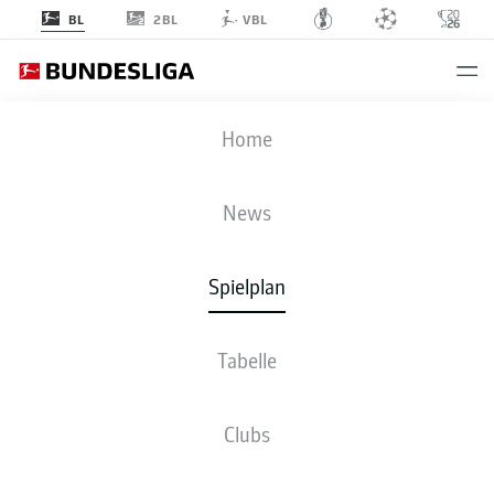
2BL
BL
VBL
TSG
-
ELV
Home
News
Spielplan
LIVE
NEWS
AUFSTELLUNGEN
STATISTIKEN
TABELLE
Tabelle
Clubs
Bleib am Ball