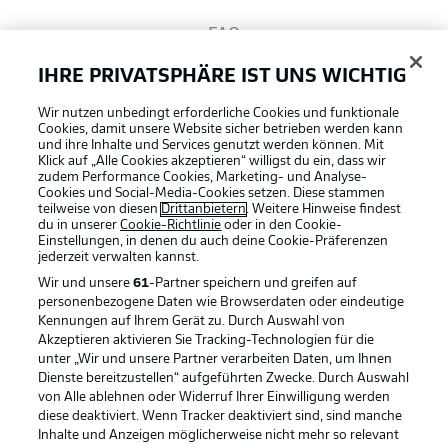
FAQ
IHRE PRIVATSPHÄRE IST UNS WICHTIG
Broadcaster
Wir nutzen unbedingt erforderliche Cookies und funktionale
Cookies, damit unsere Website sicher betrieben werden kann
und ihre Inhalte und Services genutzt werden können. Mit
Bundesliga App
Klick auf „Alle Cookies akzeptieren“ willigst du ein, dass wir
zudem Performance Cookies, Marketing- und Analyse-
Cookies und Social-Media-Cookies setzen. Diese stammen
teilweise von diesen
Drittanbietern
. Weitere Hinweise findest
du in unserer
Cookie-Richtlinie
oder in den Cookie-
Fantasy Manager
Einstellungen, in denen du auch deine Cookie-Präferenzen
jederzeit
verwalten kannst.
Wir und unsere
61
-Partner speichern und greifen auf
#BundesligaWIRKT
personenbezogene Daten wie Browserdaten oder eindeutige
Kennungen auf Ihrem Gerät zu. Durch Auswahl von
Akzeptieren aktivieren Sie Tracking-Technologien für die
Football as it's meant to be
unter „Wir und unsere Partner verarbeiten Daten, um Ihnen
Common Ground
Dienste bereitzustellen“ aufgeführten Zwecke. Durch Auswahl
von Alle ablehnen oder Widerruf Ihrer Einwilligung werden
diese deaktiviert. Wenn Tracker deaktiviert sind, sind manche
Mitfahrportal
Inhalte und Anzeigen möglicherweise nicht mehr so relevant
BUNDESLIGA APP