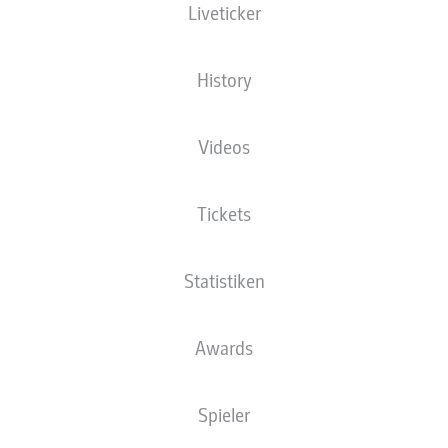
Liveticker
Die Startaufstellung wird 60 Minuten vor
Anpfiff veröffentlicht.
History
Videos
Tickets
Statistiken
Awards
Spieler