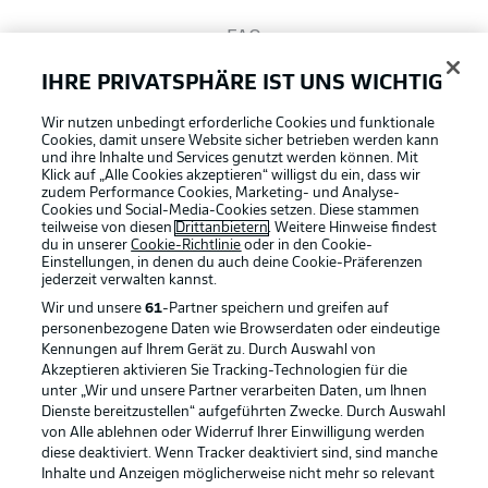
FAQ
IHRE PRIVATSPHÄRE IST UNS WICHTIG
Broadcaster
Wir nutzen unbedingt erforderliche Cookies und funktionale
Cookies, damit unsere Website sicher betrieben werden kann
und ihre Inhalte und Services genutzt werden können. Mit
Bundesliga App
Klick auf „Alle Cookies akzeptieren“ willigst du ein, dass wir
zudem Performance Cookies, Marketing- und Analyse-
Cookies und Social-Media-Cookies setzen. Diese stammen
teilweise von diesen
Drittanbietern
. Weitere Hinweise findest
du in unserer
Cookie-Richtlinie
oder in den Cookie-
Fantasy Manager
Einstellungen, in denen du auch deine Cookie-Präferenzen
jederzeit
verwalten kannst.
Wir und unsere
61
-Partner speichern und greifen auf
#BundesligaWIRKT
personenbezogene Daten wie Browserdaten oder eindeutige
Kennungen auf Ihrem Gerät zu. Durch Auswahl von
Akzeptieren aktivieren Sie Tracking-Technologien für die
Football as it's meant to be
unter „Wir und unsere Partner verarbeiten Daten, um Ihnen
Common Ground
Dienste bereitzustellen“ aufgeführten Zwecke. Durch Auswahl
von Alle ablehnen oder Widerruf Ihrer Einwilligung werden
diese deaktiviert. Wenn Tracker deaktiviert sind, sind manche
Mitfahrportal
Inhalte und Anzeigen möglicherweise nicht mehr so relevant
BUNDESLIGA APP