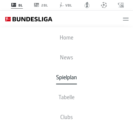
2BL
BL
VBL
B04
-
SGE
Home
News
Spielplan
LIVE
NEWS
AUFSTELLUNGEN
STATISTIKEN
TABELLE
Tabelle
Clubs
Bleib am Ball