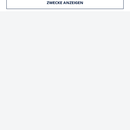
ZWECKE ANZEIGEN
TICKETS
Rechtliche Hinweise
Voreinstellungen verwalten
Datenschutz
Nutzungsbedingungen
Broadcaster
Kontakt
Jobs
Impressum
Partner
Spieler
Liveticker
AGB
© 2026 Bundesliga-Gruppe GmbH
Sprachauswahl
Deutsch