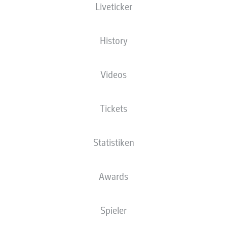
Liveticker
Die Startaufstellung wird 60 Minuten vor
Anpfiff veröffentlicht.
History
Videos
Tickets
Statistiken
Awards
Spieler