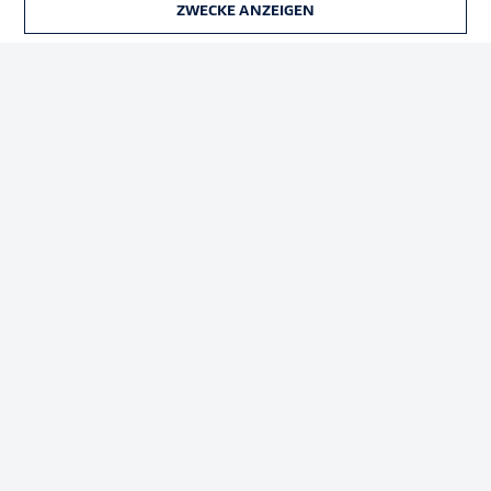
ZWECKE ANZEIGEN
TICKETS
Rechtliche Hinweise
Voreinstellungen verwalten
Datenschutz
Nutzungsbedingungen
Broadcaster
Kontakt
Jobs
Impressum
Partner
Spieler
Liveticker
AGB
© 2026 Bundesliga-Gruppe GmbH
Sprachauswahl
Deutsch