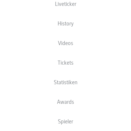
Liveticker
Die Startaufstellung wird 60 Minuten vor
Anpfiff veröffentlicht.
History
Videos
Tickets
Statistiken
Awards
Spieler