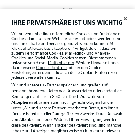
FAQ
IHRE PRIVATSPHÄRE IST UNS WICHTIG
Broadcaster
Wir nutzen unbedingt erforderliche Cookies und funktionale
Cookies, damit unsere Website sicher betrieben werden kann
und ihre Inhalte und Services genutzt werden können. Mit
Bundesliga App
Klick auf „Alle Cookies akzeptieren“ willigst du ein, dass wir
zudem Performance Cookies, Marketing- und Analyse-
Cookies und Social-Media-Cookies setzen. Diese stammen
teilweise von diesen
Drittanbietern
. Weitere Hinweise findest
du in unserer
Cookie-Richtlinie
oder in den Cookie-
Fantasy Manager
Einstellungen, in denen du auch deine Cookie-Präferenzen
jederzeit
verwalten kannst.
Wir und unsere
61
-Partner speichern und greifen auf
#BundesligaWIRKT
personenbezogene Daten wie Browserdaten oder eindeutige
Kennungen auf Ihrem Gerät zu. Durch Auswahl von
Akzeptieren aktivieren Sie Tracking-Technologien für die
Football as it's meant to be
unter „Wir und unsere Partner verarbeiten Daten, um Ihnen
Common Ground
Dienste bereitzustellen“ aufgeführten Zwecke. Durch Auswahl
von Alle ablehnen oder Widerruf Ihrer Einwilligung werden
diese deaktiviert. Wenn Tracker deaktiviert sind, sind manche
Mitfahrportal
Inhalte und Anzeigen möglicherweise nicht mehr so relevant
BUNDESLIGA APP