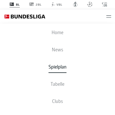
2BL
BL
VBL
M05
-
KOE
Home
News
Spielplan
LIVE
NEWS
AUFSTELLUNGEN
STATISTIKEN
TABELLE
Tabelle
Clubs
Bleib am Ball