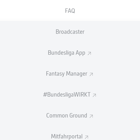
3
FAQ
3
Broadcaster
3
3
Bundesliga App
3
Fantasy Manager
3
Sp
#BundesligaWIRKT
Spiele
S-U-N
Siege-Unentschieden-Niederlagen
T
Tore
Common Ground
+/-
Tordifferenz
Pkt
Punkte
Mitfahrportal