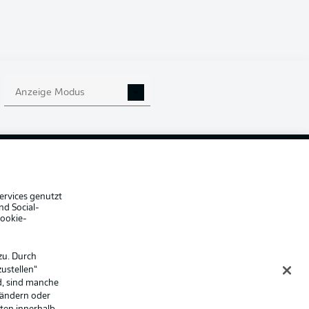
Anzeige Modus
che Hinweise
Voreinstellungen verwalten
hutz
Nutzungsbedingungen
ster
Kontakt
Impressum
Spieler
ervices genutzt
nd Social-
er
AGB
Cookie-
zu. Durch
ustellen“
d, sind manche
 ändern oder