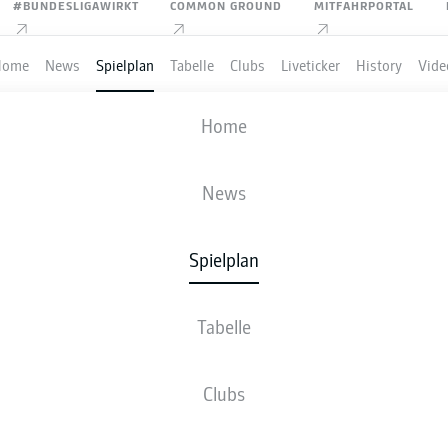
#BUNDESLIGAWIRKT
COMMON GROUND
MITFAHRPORTAL
Home
News
Spielplan
Tabelle
Clubs
Liveticker
History
Vide
FC ST. PAULI
-
VFL WOLFSBURG
Home
STP
WOB
1
3
News
Spielplan
VE
NEWS
AUFSTELLUNGEN
STATISTIKEN
TABE
Tabelle
S
3
Clubs
3