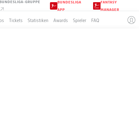
BUNDESLIGA-GRUPPE
BUNDESLIGA
FANTASY
APP
MANAGER
os
Tickets
Statistiken
Awards
Spieler
FAQ
LLE
p
S-U-N
T
+/-
Pkt
4
28-5-1
122:36
+86
89
4
22-7-5
70:34
+36
73