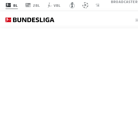
BROADCASTER
2BL
BL
VBL
SPIELTAG 34
LI
1
FCB
Bayern
FC Bayern München
2
BVB
Dortmund
Borussia Dortmund