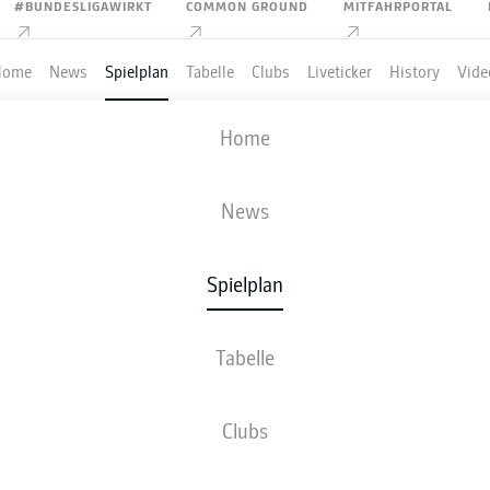
#BUNDESLIGAWIRKT
COMMON GROUND
MITFAHRPORTAL
Home
News
Spielplan
Tabelle
Clubs
Liveticker
History
Vide
1. FSV MAINZ 05
-
SV WERDER BREM
Home
M05
SVW
1
2
News
Spielplan
VE
NEWS
AUFSTELLUNGEN
STATISTIKEN
TABE
Tabelle
Clubs