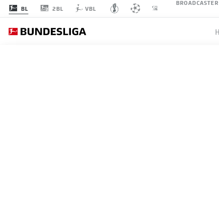
BROADCASTER
2BL
BL
VBL
SPIELTAG 3
LI