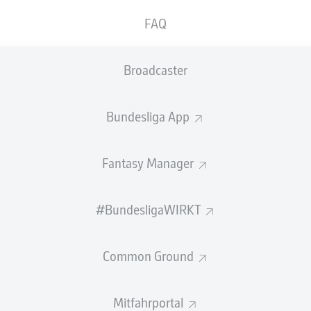
FAQ
Broadcaster
FRIEDL FLIEGT, KÖHN TRIFFT:
WERDER SIEGT IN
Bundesliga App
UNTERZAHL!
Mit Video: Mainz drängt, doch Bremen
Fantasy Manager
kontert stark.
15.09.2024
1
#BundesligaWIRKT
Common Ground
Mitfahrportal