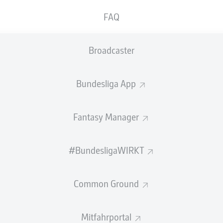
FAQ
Broadcaster
Bundesliga App
Fantasy Manager
#BundesligaWIRKT
Sp
Spiele
Das S
Spiel
S-U-N
Siege-Unentschieden-Niederlagen
vom 0
T
Tore
Common Ground
Gewi
+/-
Tordifferenz
Pkt
Punkte
Mitfahrportal