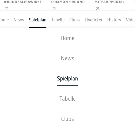
#BUNDESLIGAWIRKT
COMMON GROUND
MITFAHRPORTAL
Home
News
Spielplan
Tabelle
Clubs
Liveticker
History
Vide
. FC UNION BERLIN
-
VFL BOCHUM 184
Home
FCU
BOC
0
2
News
Spielplan
VE
NEWS
AUFSTELLUNGEN
STATISTIKEN
TABE
Tabelle
Clubs