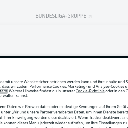
BUNDESLIGA-GRUPPE
Rechtli
Datensc
BUNDESLIGA APP
Broadca
Login
Jobs
Partner
 damit unsere Website sicher betrieben werden kann und ihre Inhalte und S
ein, dass wir zudem Performance Cookies, Marketing- und Analyse-Cookies u
Livetick
etern
. Weitere Hinweise findest du in unserer
Cookie-Richtlinie
oder in den 
erwalten kannst.
gene Daten wie Browserdaten oder eindeutige Kennungen auf Ihrem Gerät 
 unter „Wir und unsere Partner verarbeiten Daten, um Ihnen Dienste bereitz
Ihrer Einwilligung werden diese deaktiviert. Wenn Tracker deaktiviert sin
Sie können dieses Menü jederzeit wieder aufrufen, um Ihre Einstellungen zu