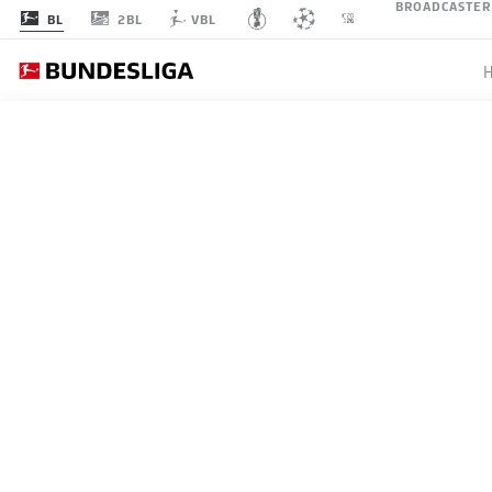
BROADCASTER
2BL
BL
VBL
1
SPIELTAG 14
LI
1
FCB
Bayern
FC Bayern München
2
B04
Leverkusen
Bayer 04 Leverkusen