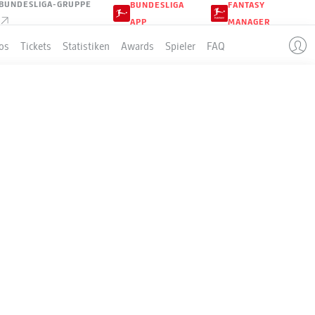
BUNDESLIGA-GRUPPE
BUNDESLIGA
FANTASY
APP
MANAGER
os
Tickets
Statistiken
Awards
Spieler
FAQ
8
LLE
Sp
S-U-N
T
+/-
Pkt
34
25-7-2
99:32
+67
82
34
19-12-3
72:43
+29
69