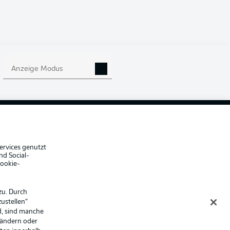
Anzeige Modus
che Hinweise
Voreinstellungen verwalten
hutz
Nutzungsbedingungen
ster
Kontakt
Impressum
Spieler
ervices genutzt
nd Social-
er
AGB
Cookie-
zu. Durch
ustellen“
d, sind manche
 ändern oder