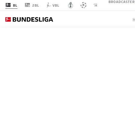
BROADCASTER
2BL
BL
VBL
SPIELTAG 14
LI