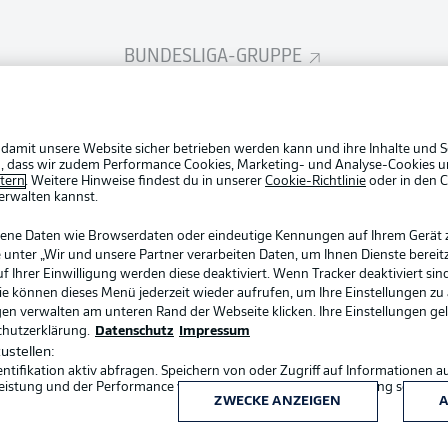
Rechtli
BUNDESLIGA-GRUPPE
Datensc
BUNDESLIGA APP
Broadca
Jobs
Partner
 damit unsere Website sicher betrieben werden kann und ihre Inhalte und S
ein, dass wir zudem Performance Cookies, Marketing- und Analyse-Cookies u
Livetick
etern
. Weitere Hinweise findest du in unserer
Cookie-Richtlinie
oder in den 
erwalten kannst.
Login
gene Daten wie Browserdaten oder eindeutige Kennungen auf Ihrem Gerät 
 unter „Wir und unsere Partner verarbeiten Daten, um Ihnen Dienste bereitz
Ihrer Einwilligung werden diese deaktiviert. Wenn Tracker deaktiviert sin
Sie können dieses Menü jederzeit wieder aufrufen, um Ihre Einstellungen zu
ngen verwalten am unteren Rand der Webseite klicken. Ihre Einstellungen ge
chutzerklärung.
Datenschutz
Impressum
ustellen:
ifikation aktiv abfragen. Speichern von oder Zugriff auf Informationen a
Sprachauswahl
eistung und der Performance von Inhalten, Zielgruppenforschung sowie E
Deutsch
ZWECKE ANZEIGEN
A