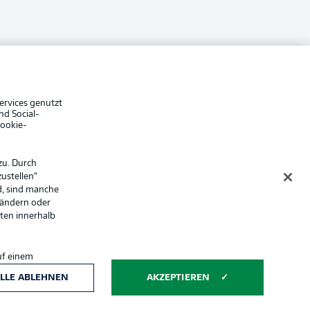
che Hinweise
Voreinstellungen verwalten
hutz
Nutzungsbedingungen
ster
Kontakt
Impressum
Anzeige Modus
Spieler
ervices genutzt
nd Social-
er
AGB
Cookie-
zu. Durch
ustellen“
d, sind manche
 ändern oder
lten innerhalb
uf einem
ntwicklung und
Anzeige Modus
LLE ABLEHNEN
AKZEPTIEREN