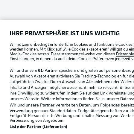
Football as it's meant to be
Offizielle Partner
IHRE PRIVATSPHÄRE IST UNS WICHTIG
Sprachauswahl
Deutsch
Wir nutzen unbedingt erforderliche Cookies und funktionale Cookies,
werden können. Mit Klick auf „Alle Cookies akzeptieren“ willigst du 
Media-Cookies setzen. Diese stammen teilweise von diesen
Drittanbi
Einstellungen, in denen du auch deine Cookie-Präferenzen jederzeit
v
Wir und unsere
61
-Partner speichern und greifen auf personenbezo
Auswahl von Akzeptieren aktivieren Sie Tracking-Technologien für die
aufgeführten Zwecke. Durch Auswahl von Alle ablehnen oder Widerruf 
Inhalte und Anzeigen möglicherweise nicht mehr so relevant für Sie. 
Ihre Einwilligung zu widerrufen, indem Sie auf den Link Voreinstellu
unseres Website. Weitere Informationen finden Sie in unserer Datens
Wir und unsere Partner verarbeiten Daten, um Folgendes bereitz
Verwendung genauer Standortdaten. Endgeräteeigenschaften zur Ident
Endgerät. Personalisierte Werbung und Inhalte, Messung von Werbel
© 2026 Bundesliga-Gruppe GmbH
Verbesserung von Angeboten.
Liste der Partner (Lieferanten)