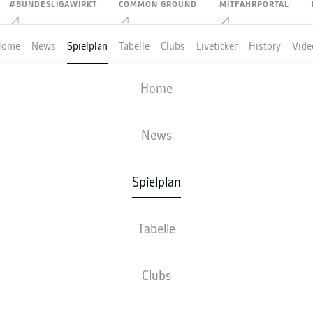
#BUNDESLIGAWIRKT
COMMON GROUND
MITFAHRPORTAL
Home
News
Spielplan
Tabelle
Clubs
Liveticker
History
Vide
HEIDENHEIM
-
VFB STUTTGART
Home
FCH
VFB
1
3
News
Spielplan
VE
NEWS
AUFSTELLUNGEN
STATISTIKEN
TABE
Tabelle
Clubs