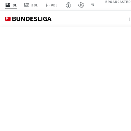
BROADCASTER
2BL
BL
VBL
EINT
SPIELTAG 5
LI
1
B04
Leverkusen
Bayer 04 Leverkusen
2
VFB
Stuttgart
VfB Stuttgart