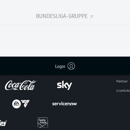
BUNDESLIGA-GRUPPE
Rechtli
Datensc
BUNDESLIGA APP
Broadca
Login
Jobs
Partner
Livetick