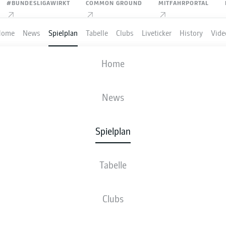
#BUNDESLIGAWIRKT
COMMON GROUND
MITFAHRPORTAL
Home
News
Spielplan
Tabelle
Clubs
Liveticker
History
Vide
RACHT FRANKFURT
-
SPORT-CLUB FREI
Home
SGE
SCF
0
0
News
Spielplan
VE
NEWS
AUFSTELLUNGEN
STATISTIKEN
TABE
Tabelle
Clubs