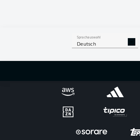
Sprachauswahl
Deutsch
Football as it's meant to be
Offizielle Partner