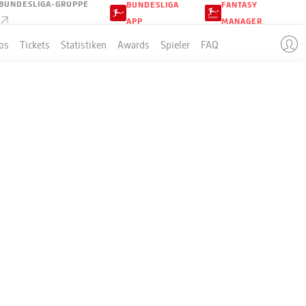
BUNDESLIGA-GRUPPE
BUNDESLIGA
FANTASY
APP
MANAGER
os
Tickets
Statistiken
Awards
Spieler
FAQ
BURG
LLE
Sp
S-U-N
T
+/-
Pkt
34
28-6-0
89:24
+65
90
34
23-4-7
78:39
+39
73