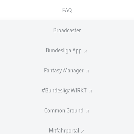
FAQ
Broadcaster
Bundesliga App
Fantasy Manager
Sp
Spiele
#BundesligaWIRKT
S-U-N
Siege-Unentschieden-Niederlagen
T
Tore
Common Ground
+/-
Tordifferenz
Pkt
Punkte
Mitfahrportal