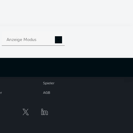
Anzeige Modus
che Hinweise
Cookie Einstellungen
hutz
Nutzungsbedingungen
ster
Kontakt
Impressum
Spieler
er
AGB