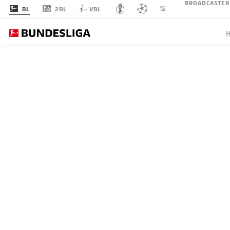
BROADCASTER
2BL
BL
VBL
SPIELTAG 31
LI
1
B04
Leverkusen
Bayer 04 Leverkusen
2
VFB
Stuttgart
VfB Stuttgart