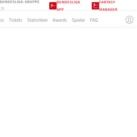
BUNDESLIGA-GRUPPE
BUNDESLIGA
FANTASY
APP
MANAGER
os
Tickets
Statistiken
Awards
Spieler
FAQ
LLE
Sp
S-U-N
T
+/-
Pkt
34
28-6-0
89:24
+65
90
34
23-4-7
78:39
+39
73