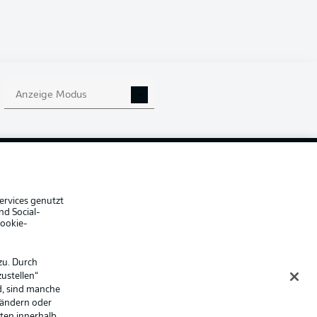
Anzeige Modus
che Hinweise
Voreinstellungen verwalten
hutz
Nutzungsbedingungen
ster
Kontakt
Impressum
Spieler
ervices genutzt
nd Social-
er
AGB
Cookie-
zu. Durch
ustellen“
d, sind manche
 ändern oder
lten innerhalb