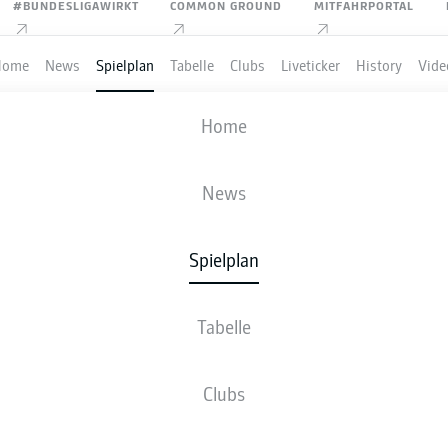
#BUNDESLIGAWIRKT
COMMON GROUND
MITFAHRPORTAL
Home
News
Spielplan
Tabelle
Clubs
Liveticker
History
Vide
SV DARMSTADT 98
-
HEIDENHEIM
Home
SVD
FCH
0
1
News
Spielplan
VE
NEWS
AUFSTELLUNGEN
STATISTIKEN
TABE
Tabelle
Clubs