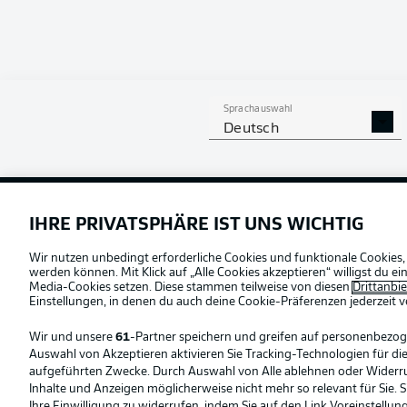
Sprachauswahl
Deutsch
Football as it's meant to be
Offizielle Partner
IHRE PRIVATSPHÄRE IST UNS WICHTIG
Wir nutzen unbedingt erforderliche Cookies und funktionale Cookies,
werden können. Mit Klick auf „Alle Cookies akzeptieren“ willigst du 
Media-Cookies setzen. Diese stammen teilweise von diesen
Drittanbi
Einstellungen, in denen du auch deine Cookie-Präferenzen jederzeit
v
Wir und unsere
61
-Partner speichern und greifen auf personenbezo
Auswahl von Akzeptieren aktivieren Sie Tracking-Technologien für die
aufgeführten Zwecke. Durch Auswahl von Alle ablehnen oder Widerruf 
Inhalte und Anzeigen möglicherweise nicht mehr so relevant für Sie. 
Ihre Einwilligung zu widerrufen, indem Sie auf den Link Voreinstellu