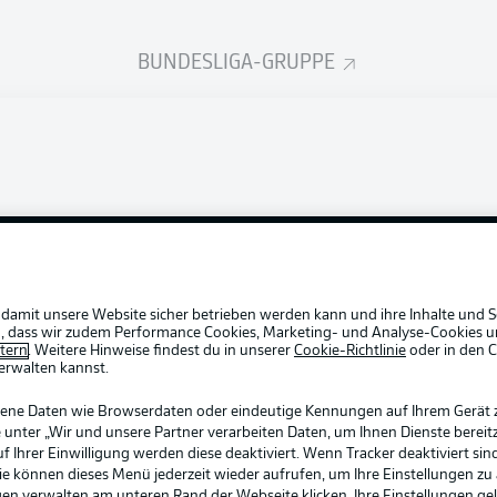
BUNDESLIGA-GRUPPE
Rechtli
Datensc
BUNDESLIGA APP
Broadca
Login
Jobs
Partner
 damit unsere Website sicher betrieben werden kann und ihre Inhalte und S
ein, dass wir zudem Performance Cookies, Marketing- und Analyse-Cookies u
Livetick
etern
. Weitere Hinweise findest du in unserer
Cookie-Richtlinie
oder in den 
erwalten kannst.
gene Daten wie Browserdaten oder eindeutige Kennungen auf Ihrem Gerät 
 unter „Wir und unsere Partner verarbeiten Daten, um Ihnen Dienste bereitz
Ihrer Einwilligung werden diese deaktiviert. Wenn Tracker deaktiviert sin
Sie können dieses Menü jederzeit wieder aufrufen, um Ihre Einstellungen zu
ngen verwalten am unteren Rand der Webseite klicken. Ihre Einstellungen ge