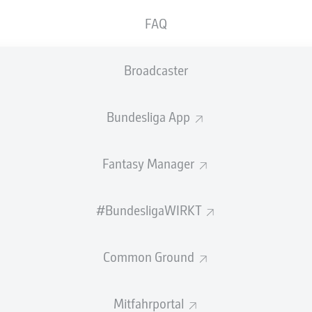
FAQ
Broadcaster
Bundesliga App
Fantasy Manager
Sp
Spiele
#BundesligaWIRKT
S-U-N
Siege-Unentschieden-Niederlagen
T
Tore
Common Ground
+/-
Tordifferenz
Pkt
Punkte
Mitfahrportal